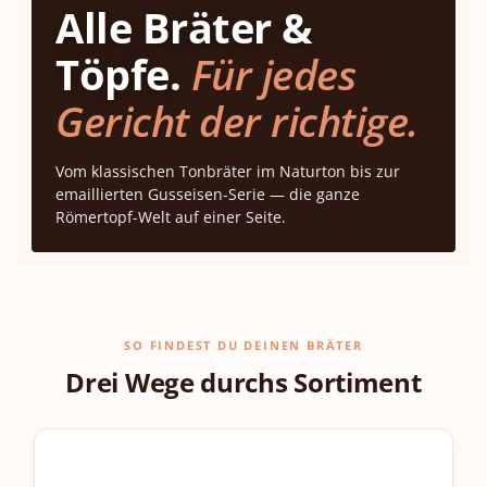
Alle Bräter &
Töpfe.
Für jedes
Gericht der richtige.
Vom klassischen Tonbräter im Naturton bis zur
emaillierten Gusseisen-Serie — die ganze
Römertopf-Welt auf einer Seite.
SO FINDEST DU DEINEN BRÄTER
Drei Wege durchs Sortiment