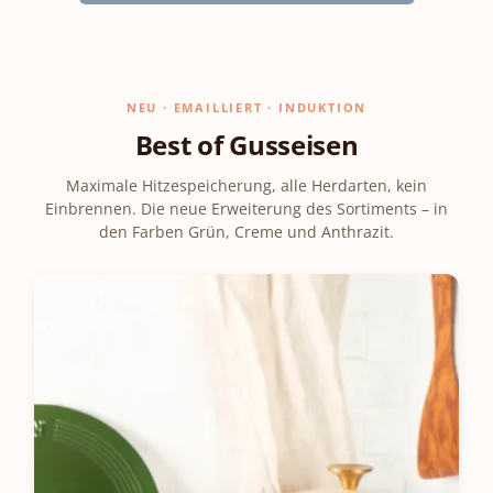
mehrere Töpfe und ohne
charaktervollen Hingucker auf
klare Akzente in modernen
ständiges Umrühren.
jeder Festtafel. Was im
Küchen, der Naturton-Deckel
Aufläufe: Vom klassischen
Rustico Bräter besonders gut
mit Tier-Motiven hebt sich
Kartoffelgratin bis zur
gelingt Je nach gewählter
besonders dramatisch vom
überbackenen Pasta – die
Größe und Modus deckt der
dunklen Unterteil ab.
NEU · EMAILLIERT · INDUKTION
Größe passt für 2-3 Esser
Rustico ein breites Spektrum
Charakteristisches Design –
Best of Gusseisen
oder als Beilage für eine
klassischer Gerichte ab:
Bauern-Tradition im Tontopf
größere Tafel. Hähnchen und
Ganzes Hähnchen – ab 3 Liter
Was den Rustico aus dem
Maximale Hitzespeicherung, alle Herdarten, kein
kleine Braten: Ein ganzes
(passend zur Huhn-Symbolik
Bräter-Sortiment heraushebt,
Einbrennen. Die neue Erweiterung des Sortiments – in
Hähnchen mit Beilagen,
auf dem Deckel) Rinderbraten
sind die liebevoll gestalteten
den Farben Grün, Creme und Anthrazit.
Lammkeulen-Stücke oder ein
oder Schmorgulasch – ab 3
Tier-Motive auf dem Deckel:
kleiner Schweinebraten – mit
Liter (passend zur Kuh-
Ein Huhn als Symbol für das
der gleichen Naturton-Magie
Symbolik) Gemüse-
Geflügel-Schmoren, eine Kuh
wie im großen Schmortopf.
Schmorgerichte und
für die Rinder-Tradition und
Gemüse-Schmorgerichte:
Ratatouille – ab 3 Liter
Ackerfrüchte (Getreide,
Schmorkartoffeln, Ratatouille,
(passend zu Ackerfrüchten)
Gemüse) für die pflanzliche
Ofengemüse – das Aroma
Schweinebraten mit Schwarte
Vielfalt – die drei Säulen der
entwickelt sich im Naturton
– ab 3 Liter Aufläufe und
bäuerlichen Küche, verewigt
intensiver als in jeder
Gratins – in jeder Größe, im
auf einem Bräter. Diese
Edelstahl-Pfanne. Aufwärmen
Alltags-Modus ohne Wässer-
Verzierungen machen den
und Servieren: Reste vom
Aufwand Brot und