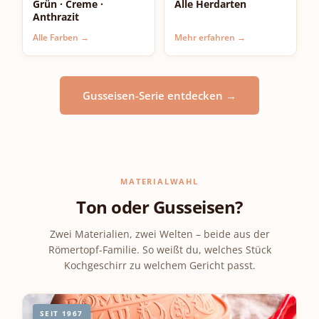
Grün · Creme ·
Alle Herdarten
lösen. Die strukturierten Tier-
Anthrazit
Motive auf dem Deckel sind
so geprägt, dass sie sich nicht
Alle Farben →
Mehr erfahren →
zur Schmutzfalle entwickeln.
Käufer-Bewertungen
bestätigen: „Leicht in der
Gusseisen-Serie entdecken →
Handhabung und auch leicht
in der Reinigung. Und
wunderschön anzusehen."
Für einen Bräter ohne Design-
Aufpreis empfehlen wir den
Bräter Klassik – pure Funktion
MATERIALWAHL
in vier Größen. Für ein
Ton oder Gusseisen?
komplett glasiertes modernes
Design ist der CULINARIO
Zwei Materialien, zwei Welten – beide aus der
Bräter die Wahl.
Römertopf-Familie. So weißt du, welches Stück
Kochgeschirr zu welchem Gericht passt.
SEIT 1967