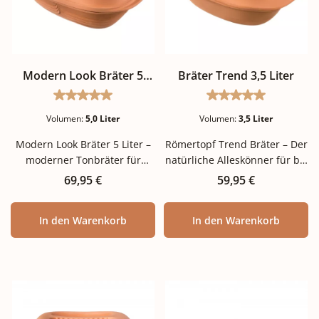
Modern Look Bräter 5
Bräter Trend 3,5 Liter
Liter
Durchschnittliche Bewertung von 5 von 5 Stern
Durchschnittlich
Volumen:
5,0 Liter
Volumen:
3,5 Liter
Modern Look Bräter 5 Liter –
Römertopf Trend Bräter – Der
moderner Tonbräter für
natürliche Alleskönner für bis
Familien bis 6 Personen Wer
zu 4 Personen Der Römertopf
Regulärer Preis:
Regulärer Preis:
69,95 €
59,95 €
Familie und Freunde
Trend Bräter überzeugt durch
regelmäßig zum Essen
eine durchdachte
In den Warenkorb
In den Warenkorb
einlädt, braucht einen Bräter,
Kombination aus
der genug Platz für ein
Funktionalität, gesundem
ganzes Hähnchen, einen
Kochen und stilvollem Design.
Sonntagsbraten oder einen
Mit einem großzügigen
üppigen Auflauf bietet. Der
Fassungsvermögen von 3,5
Römertopf Modern Look
Litern ist er perfekt geeignet,
Bräter ist mit 5 Litern
um köstliche Gerichte für bis