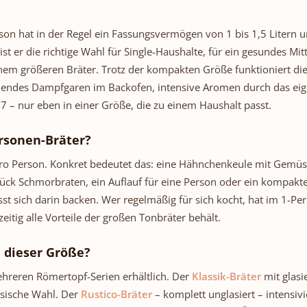
rteil sorgen für konstante
im Unterteil sorgen für k
tzirkulation und beugen
Luftzirkulation und be
rson hat in der Regel ein Fassungsvermögen von 1 bis 1,5 Litern u
se vor – dem Hauptauslöser
Staunässe vor – dem Haupt
immel und Fäulnis. Und der
für Schimmel und Fäulnis.
st er die richtige Wahl für Single-Haushalte, für ein gesundes M
saktive Naturton reguliert
atmungsaktive Naturton re
einem größeren Bräter. Trotz der kompakten Größe funktioniert 
estfeuchtigkeit, die jede
die Restfeuchtigkeit, di
endes Dampfgaren im Backofen, intensive Aromen durch das eige
l natürlicherweise abgibt.
Zwiebel natürlicherweise 
967 – nur eben in einer Größe, die zu einem Haushalt passt.
ebeln lagern – auch in
Zwiebeln lagern – auc
ngen ohne Keller Nicht
Wohnungen ohne Keller
ersonen-Bräter?
 Haushalt hat eine kühle
jeder Haushalt hat eine
isekammer oder einen
Speisekammer oder e
pro Person. Konkret bedeutet das: eine Hähnchenkeule mit Gemüs
igneten Kellerraum. In
geeigneten Kellerraum
tück Schmorbraten, ein Auflauf für eine Person oder ein kompakte
rnen Wohnungen ist die
modernen Wohnungen is
sst sich darin backen. Wer regelmäßig für sich kocht, hat im 1-P
oft der einzige Lagerort –
Küche oft der einzige Lag
 genau dort fehlt es an
und genau dort fehlt e
eitig alle Vorteile der großen Tonbräter behält.
eit und der idealen Lager-
Dunkelheit und der ideale
eratur. Der Zwiebeltopf
Temperatur. Der Zwiebe
n dieser Größe?
 die fehlenden Bedingungen
schafft die fehlenden Bed
uf der Arbeitsplatte oder im
direkt auf der Arbeitsplatt
ehreren Römertopf-Serien erhältlich. Der
Klassik-Bräter
mit glasi
chrank. Das macht ihn zur
Küchenschrank. Das macht
ssische Wahl. Der
Rustico-Bräter
– komplett unglasiert – intensiv
 Lösung für Stadthaushalte
idealen Lösung für Stadth