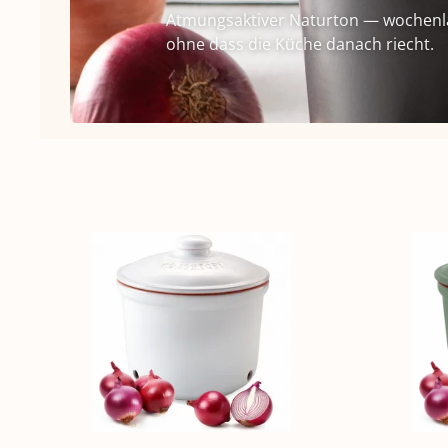
Atmungsaktiver Naturton — wochenla
ohne dass die Küche danach riecht.