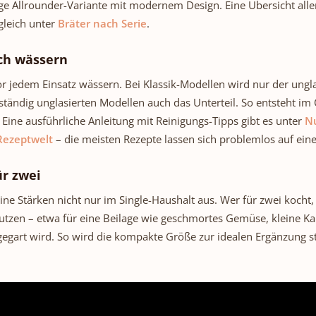
tige Allrounder-Variante mit modernem Design. Eine Übersicht all
le, die ohne Keller stilvoll
und alle, die ohne Keller s
rgleich unter
Bräter nach Serie
.
atürlich lagern möchten.
und natürlich lagern mö
g: Zwiebeln und Kartoffeln
Wichtig: Zwiebeln und Kar
ch wässern
ht zusammen lagern Ein
nicht zusammen lagern
r Fehler in vielen Küchen:
häufiger Fehler in vielen
vor jedem Einsatz wässern. Bei Klassik-Modellen wird nur der ung
ln und Kartoffeln werden
Zwiebeln und Kartoffeln
llständig unglasierten Modellen auch das Unterteil. So entsteht 
nsam in einem Korb oder
gemeinsam in einem Kor
Eine ausführliche Anleitung mit Reinigungs-Tipps gibt es unter
Nu
 aufbewahrt. Das ist nicht
Schrank aufbewahrt. Das i
enswert – Zwiebeln geben
empfehlenswert – Zwiebe
Rezeptwelt
– die meisten Rezepte lassen sich problemlos auf ein
keit ab, die Kartoffeln zum
Feuchtigkeit ab, die Karto
nelleren Keimen bringt.
schnelleren Keimen bri
ür zwei
rt sondern Kartoffeln das
Umgekehrt sondern Kartof
ine Stärken nicht nur im Single-Haushalt aus. Wer für zwei kocht,
s Ethylen ab, das Zwiebeln
Reifegas Ethylen ab, das 
ustreiben anregt. Beide
zum Austreiben anregt.
tzen – etwa für eine Beilage wie geschmortes Gemüse, kleine Kar
smittel sollten getrennt
Lebensmittel sollten ge
gegart wird. So wird die kompakte Größe zur idealen Ergänzung st
t werden – idealerweise im
gelagert werden – idealer
dafür konzipierten Tontopf.
jeweils dafür konzipierten
e passende Lösung für
Eine passende Lösung
rtoffeln finden Sie im
Kartoffeln finden Sie
ltopf 5,5 Liter. Pflegeleicht
Kartoffeltopf 5,5 Liter. Pfl