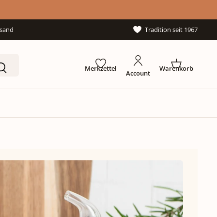
rsand
Tradition seit 1967
Merkzettel
Warenkorb
Account