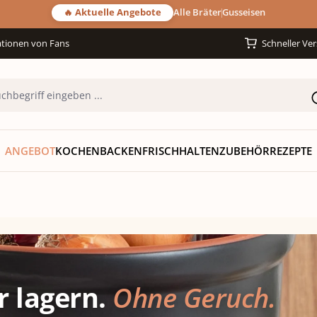
🔥 Aktuelle Angebote
Alle Bräter
Gusseisen
tionen von Fans
Schneller Ve
ANGEBOT
KOCHEN
BACKEN
FRISCHHALTEN
ZUBEHÖR
REZEPTE
r lagern.
Ohne Geruch.