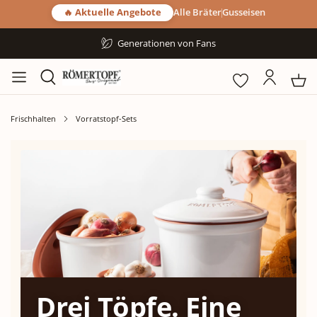
🔥 Aktuelle Angebote
Alle Bräter
Gusseisen
Generationen von Fans
Frischhalten
Vorratstopf-Sets
Drei Töpfe. Eine