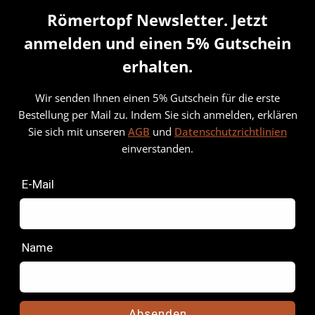
und Schwarz zu modernen
Römertopf Newsletter. Jetzt
Designküchen, Weiß zu
nordisch-hellen Räumen, und
anmelden und einen 5% Gutschein
Grün greift den Trend zu
erhalten.
natürlichen Erdtönen auf.
Wer einzelne Töpfe in
Wir senden Ihnen einen 5% Gutschein für die erste
unterschiedlichen Farben
Bestellung per Mail zu. Indem Sie sich anmelden, erklären
kombinieren möchte, findet
Sie sich mit unseren
AGB
und
Datenschutzrichtlinien
sie auch separat in den
jeweiligen Produktseiten.
einverstanden.