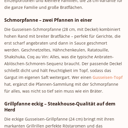
Einzelportionen und kleinere Familien, die 28 cm-Variante für
die ganze Familie und große Bratflächen.
Schmorpfanne – zwei Pfannen in einer
Die Gusseisen-Schmorpfanne (28 cm, mit Deckel) kombiniert
hohen Rand mit breiter Bratfläche – perfekt für Gerichte, die
erst scharf angebraten und dann in Sauce geschmort
werden. Geschnetzeltes, Hähnchenkeulen, Ratatouille,
Shakshuka, Coq au Vin: Alles, was die typische Anbraten-
Ablöschen-Schmoren-Sequenz braucht. Der passende Deckel
schließt dicht und hält Feuchtigkeit im Topf, sodass das
Gargut im eigenen Saft weitergart. Wer einen
Gusseisen-Topf
hat, ergänzt die Pfannen-Sammlung mit der Schmorpfanne
für alles, was nicht so tief sein muss wie ein Bräter.
Grillpfanne eckig – Steakhouse-Qualität auf dem
Herd
Die eckige Gusseisen-Grillpfanne (24 cm) bringt mit ihren
markanten Grillrillen perfekte Röstaromen und das