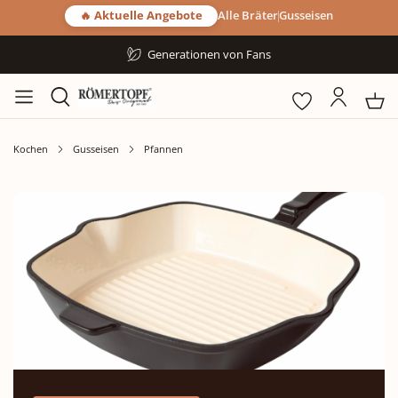
🔥 Aktuelle Angebote
Alle Bräter
Gusseisen
Generationen von Fans
Kochen
Gusseisen
Pfannen