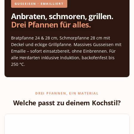
GUSSEISEN · EMAILLIERT
Anbraten, schmoren, grillen.
Drei Pfannen für alles.
Bratpfanne 24 & 28 cm, Schmorpfanne 28 cm mit
Deckel und eckige Grillpfanne. Massives Gusseisen mit
Emaille – sofort einsatzbereit, ohne Einbrennen. Für
alle Herdarten inklusive Induktion, backofenfest bis
250 °C.
DREI PFANNEN, EIN MATERIAL
Welche passt zu deinem Kochstil?