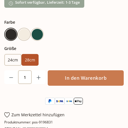
Sofort verfügbar, Lieferzeit: 1-3 Tage
auswählen
Farbe
Anthrazit
Creme
Grün
auswählen
Größe
24cm
28cm
Produkt Anzahl: Gib den gewünschten Wert
In den Warenkorb
Zum Merkzettel hinzufügen
Produktnummer:
pos-9196831