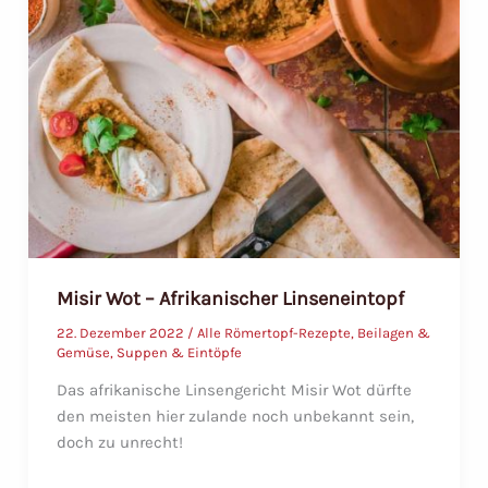
Misir Wot – Afrikanischer Linseneintopf
22. Dezember 2022
/
Alle Römertopf-Rezepte
,
Beilagen &
Gemüse
,
Suppen & Eintöpfe
Das afrikanische Linsengericht Misir Wot dürfte
den meisten hier zulande noch unbekannt sein,
doch zu unrecht!