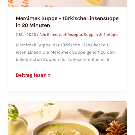
Mercimek Suppe – türkische Linsensuppe
in 20 Minuten
7. Mai 2026
/
Alle Römertopf-Rezepte
,
Suppen & Eintöpfe
Mercimek Suppe: der türkische Klassiker mit
roten Linsen Die Mercimek Suppe gehört zu den
beliebtesten Suppen der türkischen Küche. In
Mercimek
Beitrag lesen »
Suppe
–
türkische
Linsensuppe
in
20
Minuten