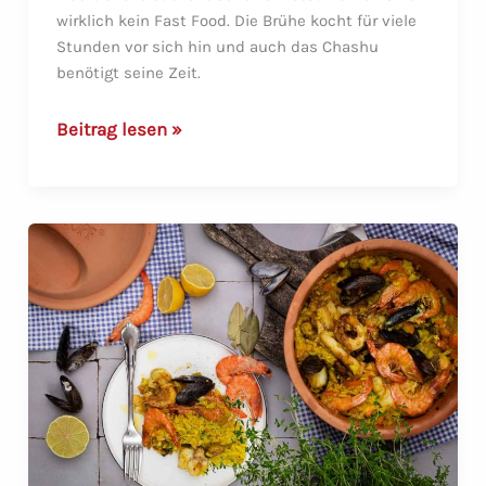
wirklich kein Fast Food. Die Brühe kocht für viele
Stunden vor sich hin und auch das Chashu
benötigt seine Zeit.
Tonkotsu
Beitrag lesen »
Miso
Ramen
mit
Chashu