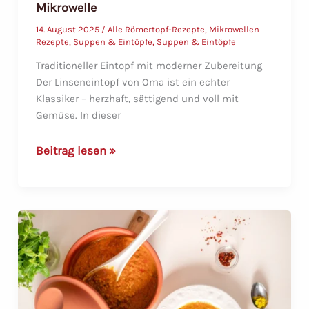
Mikrowelle
14. August 2025
/
Alle Römertopf-Rezepte
,
Mikrowellen
Rezepte
,
Suppen & Eintöpfe
,
Suppen & Eintöpfe
Traditioneller Eintopf mit moderner Zubereitung
Der Linseneintopf von Oma ist ein echter
Klassiker – herzhaft, sättigend und voll mit
Gemüse. In dieser
Linseneintopf
Beitrag lesen »
von
Oma
aus
dem
Römertopf
–
Herzhaft
&