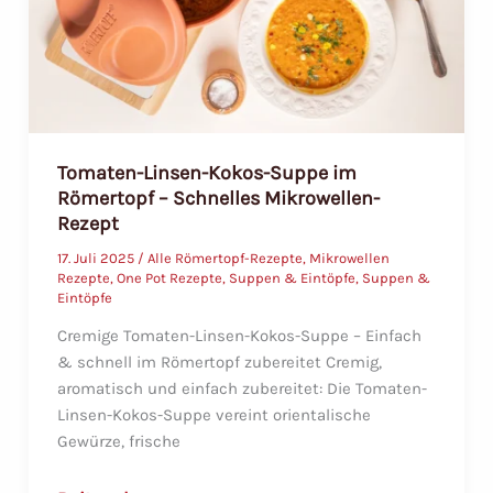
einfach
in
der
Mikrowelle
Tomaten-Linsen-Kokos-Suppe im
Römertopf – Schnelles Mikrowellen-
Rezept
17. Juli 2025
/
Alle Römertopf-Rezepte
,
Mikrowellen
Rezepte
,
One Pot Rezepte
,
Suppen & Eintöpfe
,
Suppen &
Eintöpfe
Cremige Tomaten-Linsen-Kokos-Suppe – Einfach
& schnell im Römertopf zubereitet Cremig,
aromatisch und einfach zubereitet: Die Tomaten-
Linsen-Kokos-Suppe vereint orientalische
Gewürze, frische