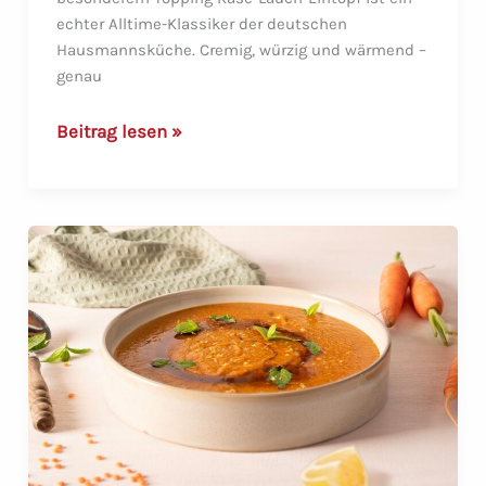
echter Alltime-Klassiker der deutschen
Hausmannsküche. Cremig, würzig und wärmend –
genau
Käse-
Beitrag lesen »
Lauch-
Eintopf
mit
Mettenden
und
knusprigem
Lauchstroh
–
cremig,
würzig,
unwiderstehlich