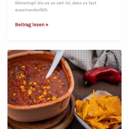
Römertopf, bis es so zart ist, dass es fast
auseinanderfällt.
Kürbis
Beitrag lesen »
Rindfleisch
Tajine
im
Römertopf