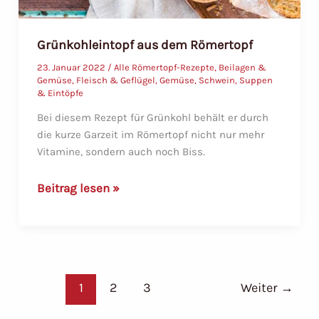
Grünkohleintopf aus dem Römertopf
23. Januar 2022
/
Alle Römertopf-Rezepte
,
Beilagen &
Gemüse
,
Fleisch & Geflügel
,
Gemüse
,
Schwein
,
Suppen
& Eintöpfe
Bei diesem Rezept für Grünkohl behält er durch
die kurze Garzeit im Römertopf nicht nur mehr
Vitamine, sondern auch noch Biss.
Grünkohleintopf
Beitrag lesen »
aus
dem
Römertopf
1
2
3
Weiter
→