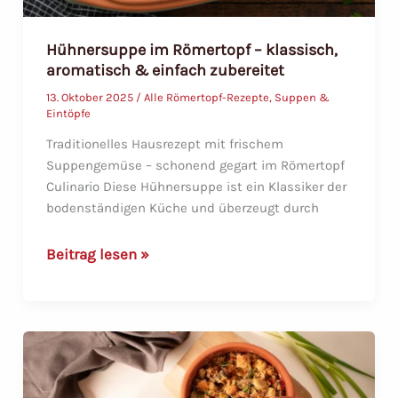
Hühnersuppe im Römertopf – klassisch,
aromatisch & einfach zubereitet
13. Oktober 2025
/
Alle Römertopf-Rezepte
,
Suppen &
Eintöpfe
Traditionelles Hausrezept mit frischem
Suppengemüse – schonend gegart im Römertopf
Culinario Diese Hühnersuppe ist ein Klassiker der
bodenständigen Küche und überzeugt durch
Hühnersuppe
Beitrag lesen »
im
Römertopf
–
klassisch,
aromatisch