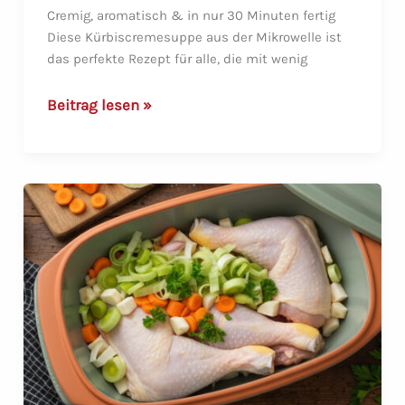
Cremig, aromatisch & in nur 30 Minuten fertig
Diese Kürbiscremesuppe aus der Mikrowelle ist
das perfekte Rezept für alle, die mit wenig
Kürbiscremesuppe
Beitrag lesen »
aus
der
Mikrowelle
im
Römertopf
Multibräter