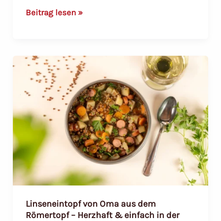
Asiatischer
Beitrag lesen »
Reistopf
mit
Garnelen
–
Aromatisch
&
einfach
im
Römertopf
Linseneintopf von Oma aus dem
Römertopf – Herzhaft & einfach in der