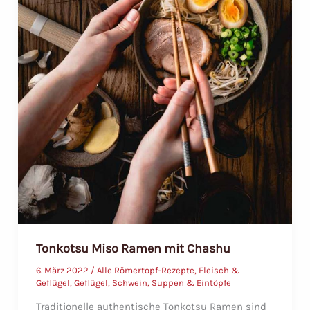
Tonkotsu Miso Ramen mit Chashu
6. März 2022
/
Alle Römertopf-Rezepte
,
Fleisch &
Geflügel
,
Geflügel
,
Schwein
,
Suppen & Eintöpfe
Traditionelle authentische Tonkotsu Ramen sind