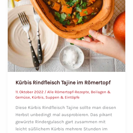
Kürbis Rindfleisch Tajine im Römertopf
11. Oktober 2022
/
Alle Römertopf-Rezepte
,
Beilagen &
Gemüse
,
Kürbis
,
Suppen & Eintöpfe
Diese Kürbis Rindfleisch Tajine sollte man diesen
Herbst unbedingt mal ausprobieren. Das pikant
gewürzte Rindergulasch gart zusammen mit
leicht süßlichem Kürbis mehrere Stunden im