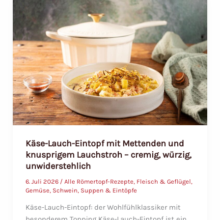
goldbrauner
Käsehaube
Käse-Lauch-Eintopf mit Mettenden und
knusprigem Lauchstroh – cremig, würzig,
unwiderstehlich
6. Juli 2026
/
Alle Römertopf-Rezepte
,
Fleisch & Geflügel
,
Gemüse
,
Schwein
,
Suppen & Eintöpfe
Käse-Lauch-Eintopf: der Wohlfühlklassiker mit
besonderem Topping Käse-Lauch-Eintopf ist ein