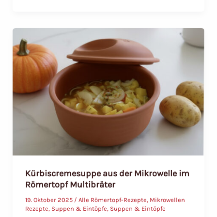
Suppe
–
cremig,
würzig
und
herrlich
einfach
Kürbiscremesuppe aus der Mikrowelle im
Römertopf Multibräter
19. Oktober 2025
/
Alle Römertopf-Rezepte
,
Mikrowellen
Rezepte
,
Suppen & Eintöpfe
,
Suppen & Eintöpfe