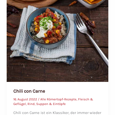
Chili con Carne
16. August 2022
/
Alle Römertopf-Rezepte
,
Fleisch &
Geflügel
,
Rind
,
Suppen & Eintöpfe
Chili con Carne ist ein Klassiker, der immer wieder