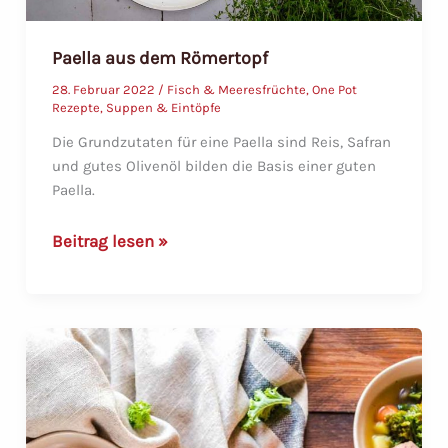
Paella aus dem Römertopf
28. Februar 2022
/
Fisch & Meeresfrüchte
,
One Pot
Rezepte
,
Suppen & Eintöpfe
Die Grundzutaten für eine Paella sind Reis, Safran
und gutes Olivenöl bilden die Basis einer guten
Paella.
Paella
Beitrag lesen »
aus
dem
Römertopf