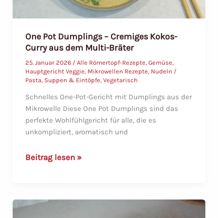
One Pot Dumplings – Cremiges Kokos-
Curry aus dem Multi-Bräter
25. Januar 2026
/
Alle Römertopf-Rezepte
,
Gemüse
,
Hauptgericht Veggie
,
Mikrowellen Rezepte
,
Nudeln /
Pasta
,
Suppen & Eintöpfe
,
Vegetarisch
Schnelles One-Pot-Gericht mit Dumplings aus der
Mikrowelle Diese One Pot Dumplings sind das
perfekte Wohlfühlgericht für alle, die es
unkompliziert, aromatisch und
One
Beitrag lesen »
Pot
Dumplings
–
Cremiges