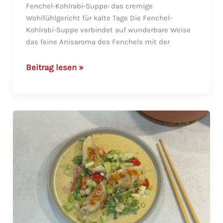
Fenchel-Kohlrabi-Suppe: das cremige
Wohlfühlgericht für kalte Tage Die Fenchel-
Kohlrabi-Suppe verbindet auf wunderbare Weise
das feine Anisaroma des Fenchels mit der
Fenchel-
Beitrag lesen »
Kohlrabi-
Suppe
–
cremig,
würzig
und
herrlich
einfach