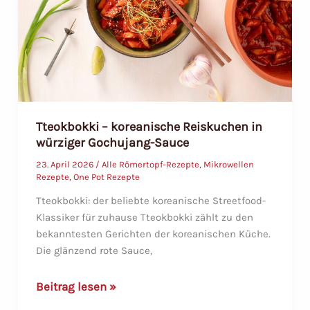
zubereitet
Tteokbokki – koreanische Reiskuchen in
würziger Gochujang-Sauce
23. April 2026
/
Alle Römertopf-Rezepte
,
Mikrowellen
Rezepte
,
One Pot Rezepte
Tteokbokki: der beliebte koreanische Streetfood-
Klassiker für zuhause Tteokbokki zählt zu den
bekanntesten Gerichten der koreanischen Küche.
Die glänzend rote Sauce,
Tteokbokki
Beitrag lesen »
–