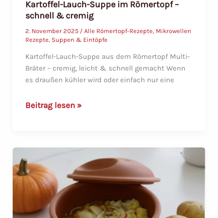
Kartoffel-Lauch-Suppe im Römertopf –
schnell & cremig
2. November 2025
/
Alle Römertopf-Rezepte
,
Mikrowellen
Rezepte
,
Suppen & Eintöpfe
Kartoffel-Lauch-Suppe aus dem Römertopf Multi-
Bräter – cremig, leicht & schnell gemacht Wenn
es draußen kühler wird oder einfach nur eine
Kartoffel-
Beitrag lesen »
Lauch-
Suppe
im
Römertopf
–
schnell
&
cremig