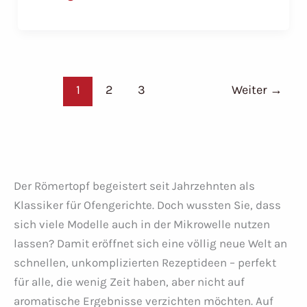
mit
Waldpilzen
„U-
mamm-
i“
1
2
3
Weiter
→
–
Cremig
&
aromatisch
aus
Der Römertopf begeistert seit Jahrzehnten als
dem
Klassiker für Ofengerichte. Doch wussten Sie, dass
Römertopf
sich viele Modelle auch in der Mikrowelle nutzen
lassen? Damit eröffnet sich eine völlig neue Welt an
schnellen, unkomplizierten Rezeptideen – perfekt
für alle, die wenig Zeit haben, aber nicht auf
aromatische Ergebnisse verzichten möchten. Auf