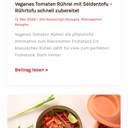
Veganes Tomaten Rührei mit Seidentofu –
Rührtofu schnell zubereitet
13. Mai 2026
/
Alle Römertopf-Rezepte
,
Mikrowellen
Rezepte
Veganes Tomaten Rührei: die pflanzliche
Alternative zum klassischen Frühstück Ein
klassisches Rührei zählt für viele zum perfekten
Frühstück. Doch immer
Veganes
Beitrag lesen »
Tomaten
Rührei
mit
Seidentofu
–
Rührtofu
schnell