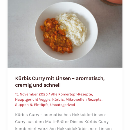
–
saftig
und
aromatisch
Kürbis Curry mit Linsen – aromatisch,
cremig und schnell
15. November 2025
/
Alle Römertopf-Rezepte
,
Hauptgericht Veggie
,
Kürbis
,
Mikrowellen Rezepte
,
Suppen & Eintöpfe
,
Uncategorized
Kürbis Curry – aromatisches Hokkaido-Linsen-
Curry aus dem Multi-Bräter Dieses Kürbis Curry
kombiniert würzigen Hokkaidokürbis, rote Linsen