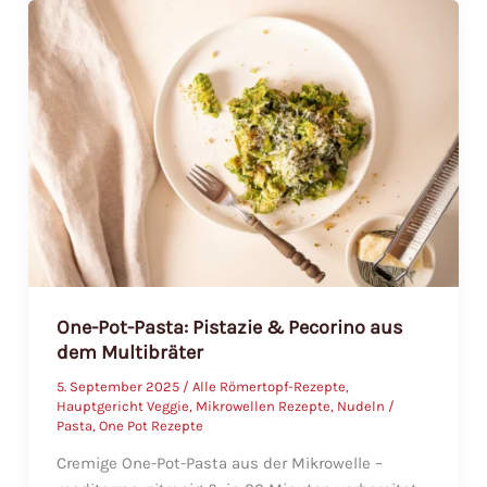
im
Römertopf
Multibräter
One-Pot-Pasta: Pistazie & Pecorino aus
dem Multibräter
5. September 2025
/
Alle Römertopf-Rezepte
,
Hauptgericht Veggie
,
Mikrowellen Rezepte
,
Nudeln /
Pasta
,
One Pot Rezepte
Cremige One-Pot-Pasta aus der Mikrowelle –