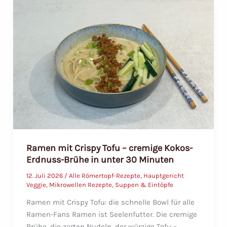
cremig,
aromatisch
und
in
15
Minuten
fertig
Ramen mit Crispy Tofu – cremige Kokos-
Erdnuss-Brühe in unter 30 Minuten
12. Juli 2026
/
Alle Römertopf-Rezepte
,
Hauptgericht
Veggie
,
Mikrowellen Rezepte
,
Suppen & Eintöpfe
Ramen mit Crispy Tofu: die schnelle Bowl für alle
Ramen-Fans Ramen ist Seelenfutter. Die cremige
Brühe, die zarten Nudeln, der würzige Tofu –