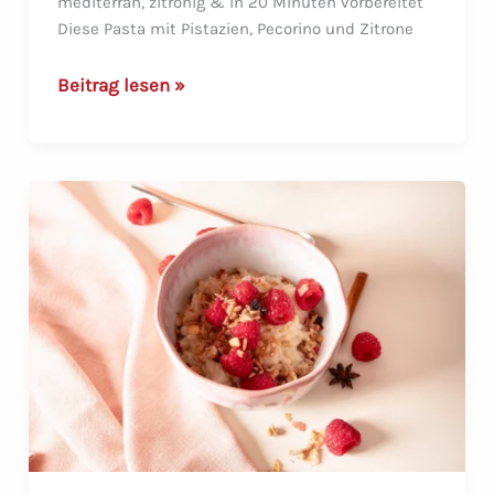
mediterran, zitronig & in 20 Minuten vorbereitet
Diese Pasta mit Pistazien, Pecorino und Zitrone
One-
Beitrag lesen »
Pot-
Pasta:
Pistazie
&
Pecorino
aus
dem
Multibräter