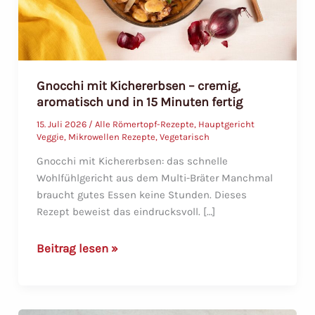
Gnocchi mit Kichererbsen – cremig,
aromatisch und in 15 Minuten fertig
15. Juli 2026
/
Alle Römertopf-Rezepte
,
Hauptgericht
Veggie
,
Mikrowellen Rezepte
,
Vegetarisch
Gnocchi mit Kichererbsen: das schnelle
Wohlfühlgericht aus dem Multi-Bräter Manchmal
braucht gutes Essen keine Stunden. Dieses
Rezept beweist das eindrucksvoll. […]
Gnocchi
Beitrag lesen »
mit
Kichererbsen
–