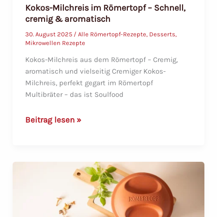
Kokos-Milchreis im Römertopf – Schnell,
cremig & aromatisch
30. August 2025
/
Alle Römertopf-Rezepte
,
Desserts
,
Mikrowellen Rezepte
Kokos-Milchreis aus dem Römertopf – Cremig,
aromatisch und vielseitig Cremiger Kokos-
Milchreis, perfekt gegart im Römertopf
Multibräter – das ist Soulfood
Kokos-
Beitrag lesen »
Milchreis
im
Römertopf
–
Schnell,
cremig
&