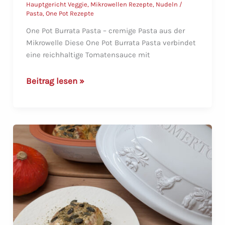
Hauptgericht Veggie
,
Mikrowellen Rezepte
,
Nudeln /
Pasta
,
One Pot Rezepte
One Pot Burrata Pasta – cremige Pasta aus der
Mikrowelle Diese One Pot Burrata Pasta verbindet
eine reichhaltige Tomatensauce mit
One
Beitrag lesen »
Pot
Burrata
Pasta
–
cremig
&
schnell
im
Multi-
Bräter