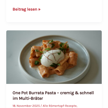
One
Beitrag lesen »
Pot
Pasta
mit
getrockneten
Tomaten
–
cremig
&
schnell
One Pot Burrata Pasta – cremig & schnell
im Multi-Bräter
18. November 2025
/
Alle Römertopf-Rezepte
,