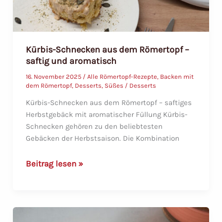
Kürbis-Schnecken aus dem Römertopf –
saftig und aromatisch
16. November 2025
/
Alle Römertopf-Rezepte
,
Backen mit
dem Römertopf
,
Desserts
,
Süßes / Desserts
Kürbis-Schnecken aus dem Römertopf – saftiges
Herbstgebäck mit aromatischer Füllung Kürbis-
Schnecken gehören zu den beliebtesten
Gebäcken der Herbstsaison. Die Kombination
Kürbis-
Beitrag lesen »
Schnecken
aus
dem
Römertopf