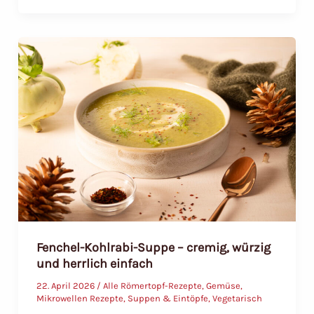
koreanische
Reiskuchen
in
würziger
Gochujang-
Sauce
Fenchel-Kohlrabi-Suppe – cremig, würzig
und herrlich einfach
22. April 2026
/
Alle Römertopf-Rezepte
,
Gemüse
,
Mikrowellen Rezepte
,
Suppen & Eintöpfe
,
Vegetarisch