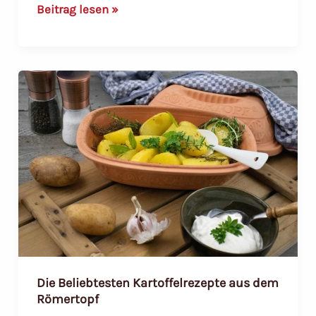
Entdecken
Beitrag lesen »
Sie
die
Napoleonische
Pizza:
Ein
italienischer
Schatz
Die Beliebtesten Kartoffelrezepte aus dem
Römertopf