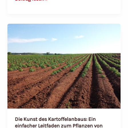
ultimative
Guide
zum
Kartoffelanbau:
Antworten
auf
häufig
gestellte
Fragen
Die Kunst des Kartoffelanbaus: Ein
einfacher Leitfaden zum Pflanzen von