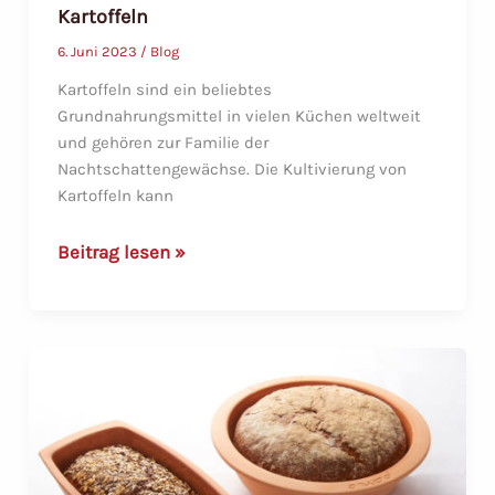
Kartoffeln
6. Juni 2023
/
Blog
Kartoffeln sind ein beliebtes
Grundnahrungsmittel in vielen Küchen weltweit
und gehören zur Familie der
Nachtschattengewächse. Die Kultivierung von
Kartoffeln kann
Die
Beitrag lesen »
Kunst
des
Kartoffelanbaus:
Ein
einfacher
Leitfaden
zum