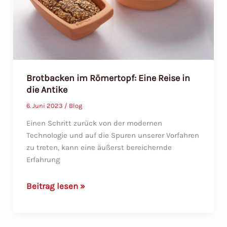
Pflanzen
von
Kartoffeln
Brotbacken im Römertopf: Eine Reise in
die Antike
6. Juni 2023
/
Blog
Einen Schritt zurück von der modernen
Technologie und auf die Spuren unserer Vorfahren
zu treten, kann eine äußerst bereichernde
Erfahrung
Brotbacken
Beitrag lesen »
im
Römertopf: