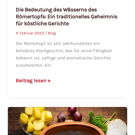
Die Bedeutung des Wässerns des
Römertopfs: Ein traditionelles Geheimnis
für köstliche Gerichte
11. Februar 2023
/
Blog
Der Römertopf ist seit Jahrhunderten ein
beliebtes Kochgeschirr, das für seine Fähigkeit
bekannt ist, saftige und aromatische Gerichte
zuzubereiten. Ein
Die
Beitrag lesen »
Bedeutung
des
Wässerns
des
Römertopfs:
Ein