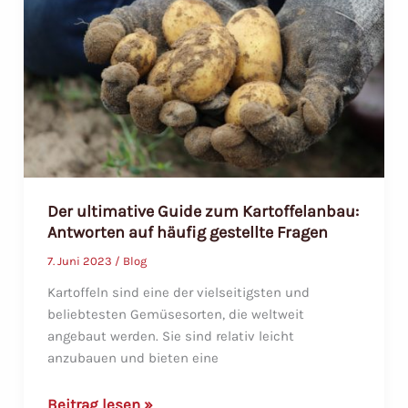
10
am
häufigsten
gestellten
Fragen
Der ultimative Guide zum Kartoffelanbau:
Antworten auf häufig gestellte Fragen
7. Juni 2023
/
Blog
Kartoffeln sind eine der vielseitigsten und
beliebtesten Gemüsesorten, die weltweit
angebaut werden. Sie sind relativ leicht
anzubauen und bieten eine
Der
Beitrag lesen »