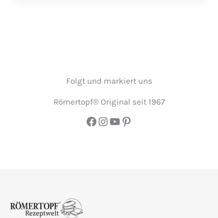
Römertopf
Rezepte:
Ein
Festmahl
aus
der
Folgt und markiert uns
Antike
Römertopf® Original seit 1967
Facebook
Instagram
YouTube
Pinterest