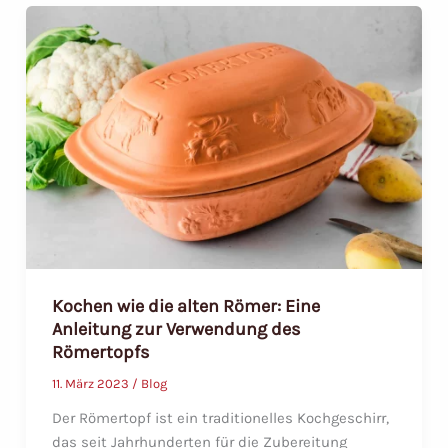
Eine
Reise
in
die
Antike
Kochen wie die alten Römer: Eine
Anleitung zur Verwendung des
Römertopfs
11. März 2023
/
Blog
Der Römertopf ist ein traditionelles Kochgeschirr,
das seit Jahrhunderten für die Zubereitung