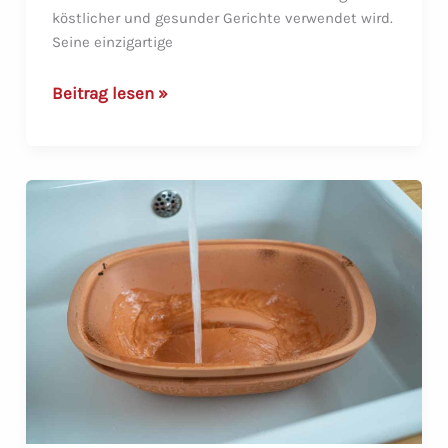
köstlicher und gesunder Gerichte verwendet wird.
Seine einzigartige
Kochen
Beitrag lesen »
wie
die
alten
Römer:
Eine
Anleitung
zur
Verwendung
des
Römertopfs