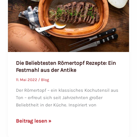
traditionelles
Geheimnis
für
köstliche
Gerichte
Die Beliebtesten Römertopf Rezepte: Ein
Festmahl aus der Antike
11. Mai 2022
/
Blog
Der Römertopf – ein klassisches Kochutensil aus
Ton – erfreut sich seit Jahrzehnten großer
Beliebtheit in der Küche. Inspiriert von
Die
Beitrag lesen »
Beliebtesten