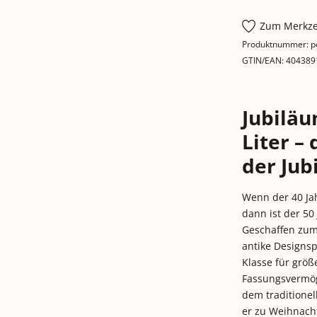
Zum Merkze
Produktnummer:
p
GTIN/EAN:
404389
Jubiläu
Liter – 
der Jub
Wenn der 40 Jah
dann ist der 50
Geschaffen zum 
antike Designs
Klasse für größe
Fassungsvermöge
dem traditione
er zu Weihnacht