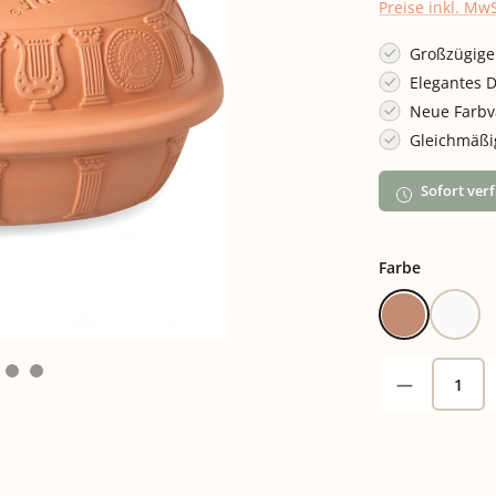
Preise inkl. Mw
Großzügige 
Elegantes 
Neue Farbva
Gleichmäßi
Sofort verf
auswähle
Farbe
Terracotta
Weiß
Produkt A