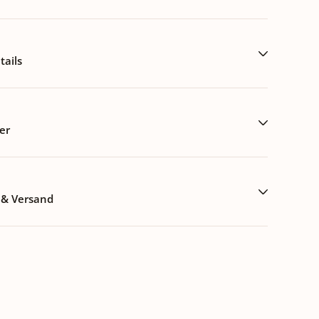
ails
er
 & Versand