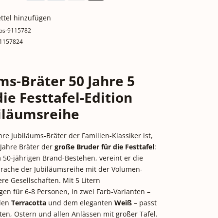
ttel hinzufügen
os-9115782
1157824
ms-Bräter 50 Jahre 5
die Festtafel-Edition
iläumsreihe
re Jubiläums-Bräter der Familien-Klassiker ist,
 Jahre Bräter der
große Bruder für die Festtafel
:
50-jährigen Brand-Bestehen, vereint er die
prache der Jubiläumsreihe mit der Volumen-
re Gesellschaften. Mit 5 Litern
n für 6-8 Personen, in zwei Farb-Varianten –
llen
Terracotta
und dem eleganten
Weiß
– passt
en, Ostern und allen Anlässen mit großer Tafel.