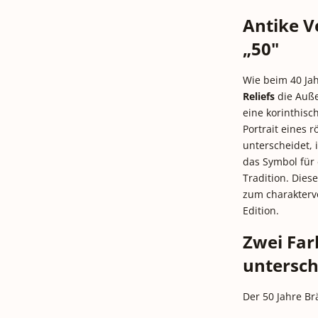
Antike V
„50"
Wie beim 40 Jah
Reliefs
die Außen
eine korinthisc
Portrait eines 
unterscheidet, 
das Symbol für
Tradition. Dies
zum charaktervo
Edition.
Zwei Far
untersch
Der 50 Jahre Brä