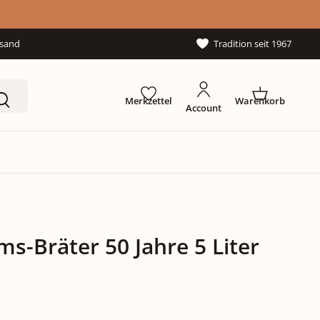
rsand
Tradition seit 1967
Merkzettel
Warenkorb
Account
ms-Bräter 50 Jahre 5 Liter
: