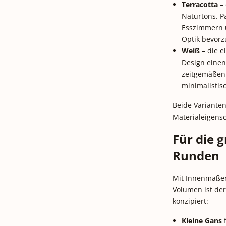
Terracotta
– 
Naturtons. P
Esszimmern u
Optik bevorz
Weiß
– die e
Design einen 
zeitgemäßen
minimalistisc
Beide Variante
Materialeigensch
Für die g
Runden
Mit Innenmaßen 
Volumen ist der
konzipiert:
Kleine Gans
f