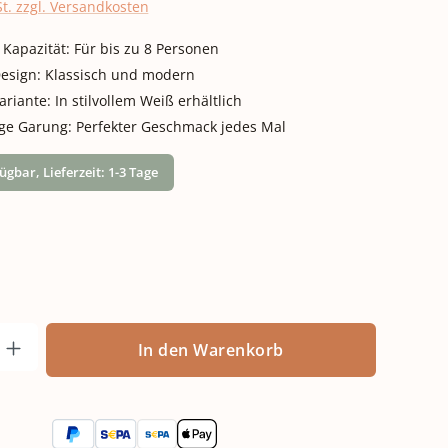
St. zzgl. Versandkosten
Kapazität: Für bis zu 8 Personen
Design: Klassisch und modern
riante: In stilvollem Weiß erhältlich
ge Garung: Perfekter Geschmack jedes Mal
ügbar, Lieferzeit: 1-3 Tage
n
nzahl: Gib den gewünschten Wert ein od
In den Warenkorb