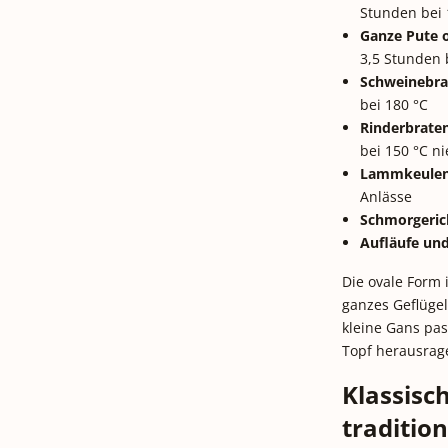
Stunden bei 
Ganze Pute 
3,5 Stunden 
Schweinebra
bei 180 °C
Rinderbraten
bei 150 °C n
Lammkeulen
Anlässe
Schmorgeric
Aufläufe und
Die ovale Form 
ganzes Geflügel
kleine Gans pas
Topf herausrag
Klassisc
traditio