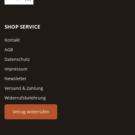
Programm gereinigt werden. 
die alltägliche Pflege reicht 
den Topf mit warmem Wass
auszuspülen und gründlic
SHOP SERVICE
trocknen zu lassen. Auf Spülmi
sollte verzichtet werden, da 
Kontakt
poröse Naturton Aromen
aufnehmen kann. Eine gründl
AGB
Reinigung empfiehlt sich na
Datenschutz
jedem Vorratswechsel, dam
Schalenreste und eventuel
Impressum
Restfeuchte den neuen Vorr
Newsletter
nicht beeinträchtigen. Vier Fa
Versand & Zahlung
für jeden Küchenstil Der
Knoblauchtopf MINI ist in vi
Widerrufsbelehrung
Farbvarianten erhältlich:
zeitlosem Weiß, moderne
Vetrag widerrufen
Blaugrau, edlem Schwarz u
naturnahem Grün. Alle Varia
bieten dieselbe Funktionalitä
die Farbauswahl orientiert s