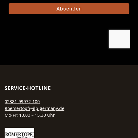
Küchenschrank. Er ist
Lebensmitteln in der Nähe h
spülmaschinenfest und lässt sich
möchten. Kompaktes Format 
einfach mit warmem Wasser
jede Küche Mit Maßen von 1
reinigen. Auf Spülmittel sollte
12 × 13 Zentimetern ist de
verzichtet werden, da der poröse
Knoblauchtopf MINI eines d
Ton Aromen aufnehmen kann.
platzsparendsten Produkte 
Wer den Vorrat erweitern möchte,
Frischhalte-Serie. Er passt a
findet im Bereich Frischhalten
jede Arbeitsplatte, in jede
weitere passende Töpfe für Brot,
Gewürzregal und in jeden
Kartoffeln und Co. aus derselben
Küchenschrank – auch in
Material-Welt.
modernen Stadtwohnungen 
wenig Stauraum. Trotz sein
kompakten Größe ist er ei
SERVICE-HOTLINE
dekorativer Hingucker, der 
natürliche Materialität vo
02381-99972-100
Naturton mit klarem, zeitlo
Roemertopf@ilp-germany.de
Design verbindet. Pflegeleic
Mo-Fr: 10.00 – 15.30 Uhr
und langlebig Der Knoblauch
MINI ist spülmaschinenfest 
kann problemlos im normal