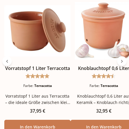
Vorratstopf 1 Liter Terracotta
Knoblauchtopf 0,6 Lite
Durchschnittliche Bewertung von 5 von 5 Ste
Durchschnitt
Farbe:
Terracotta
Farbe:
Terracotta
Vorratstopf 1 Liter aus Terracotta
Knoblauchtopf 0,6 Liter au
– die ideale Größe zwischen klein
Keramik – Knoblauch richti
und groß Mit einem Liter
lagern, aromatisch und
Regulärer Preis:
Regulärer Preis
37,95 €
32,95 €
Fassungsvermögen schließt
geruchsarm Frischer Knobla
dieser klassische Vorratstopf eine
ist eines der vielseitigsten
In den Warenkorb
In den Warenkorb
Lücke im Sortiment: zu groß für
Aromen der Küche – aber a