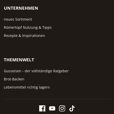
allein am individuellen
UNTERNEHMEN
Küchenstil. Wer eine moder
Optik bevorzugt, wählt Blaug
neues Sortiment
oder Schwarz. Für skandinavi
Römertopf Nutzung & Tipps
helle Küchen passt Weiß
besonders gut, Grün greift 
Rezepte & Inspirationen
Trend zu natürlichen Erdtö
auf.
THEMENWELT
Gusseisen - der vollständige Ratgeber
Brot-Backen
Lebensmittel richtig lagern