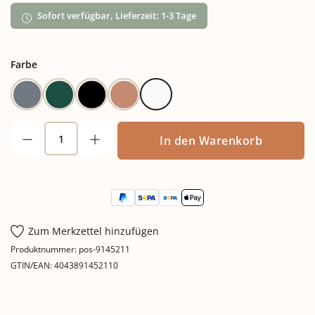
Sofort verfügbar, Lieferzeit: 1-3 Tage
auswählen
Farbe
Blaugrau
Grün
Schwarz
Terracotta
Weiß
Produkt Anzahl: Gib den gewünschten Wert
In den Warenkorb
Zum Merkzettel hinzufügen
Produktnummer:
pos-9145211
GTIN/EAN:
4043891452110