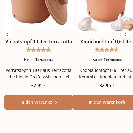
Vorratstopf 1 Liter Terracotta
Knoblauchtopf 0,6 Lite
Durchschnittliche Bewertung von 5 von 5 Ste
Durchschnitt
Farbe:
Terracotta
Farbe:
Terracotta
Vorratstopf 1 Liter aus Terracotta
Knoblauchtopf 0,6 Liter au
– die ideale Größe zwischen klein
Keramik – Knoblauch richti
und groß Mit einem Liter
lagern, aromatisch und
Regulärer Preis:
Regulärer Preis
37,95 €
32,95 €
Fassungsvermögen schließt
geruchsarm Frischer Knobla
dieser klassische Vorratstopf eine
ist eines der vielseitigsten
In den Warenkorb
In den Warenkorb
Lücke im Sortiment: zu groß für
Aromen der Küche – aber a
einzelne Knoblauchknollen, zu
eines der empfindlichsten in
klein für den Wochenvorrat an
Lagerung. Falsch aufbewah
Zwiebeln – aber perfekt für alles
verliert er innerhalb weniger 
dazwischen. Schalotten, kleinere
Schärfe und Aroma, beginnt