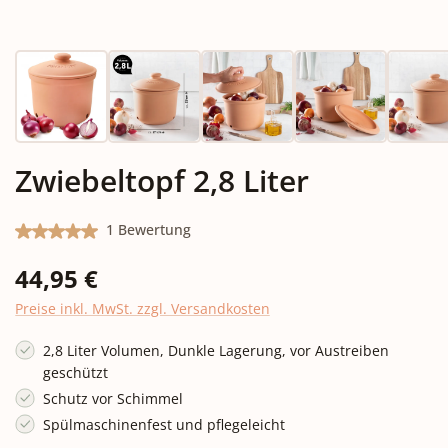
Zwiebeltopf 2,8 Liter
Durchschnittliche Bewertung von 5 von 5 Sternen
1 Bewertung
Regulärer Preis:
44,95 €
Preise inkl. MwSt. zzgl. Versandkosten
2,8 Liter Volumen, Dunkle Lagerung, vor Austreiben
geschützt
Schutz vor Schimmel
Spülmaschinenfest und pflegeleicht