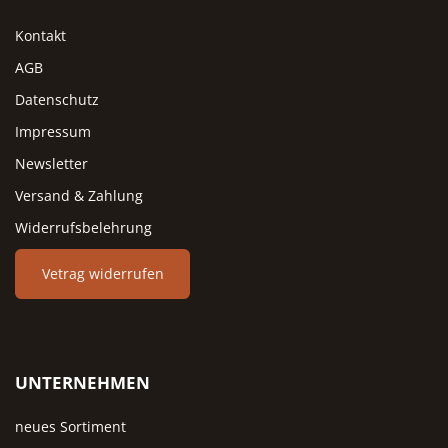
sollte verzichtet werden, da 
Kontakt
poröse Naturton Aromen
aufnehmen kann. Eine gründl
AGB
Reinigung empfiehlt sich na
Datenschutz
jedem Vorratswechsel, dam
Schalenreste und eventuel
Impressum
Restfeuchte den neuen Vorr
Newsletter
nicht beeinträchtigen. Vier Fa
Versand & Zahlung
für jeden Küchenstil Der
Knoblauchtopf MINI ist in vi
Widerrufsbelehrung
Farbvarianten erhältlich:
zeitlosem Weiß, moderne
Vetrag widerrufen
Blaugrau, edlem Schwarz u
naturnahem Grün. Alle Varia
bieten dieselbe Funktionalitä
die Farbauswahl orientiert s
allein am individuellen
UNTERNEHMEN
Küchenstil. Wer eine moder
Optik bevorzugt, wählt Blaug
neues Sortiment
oder Schwarz. Für skandinavi