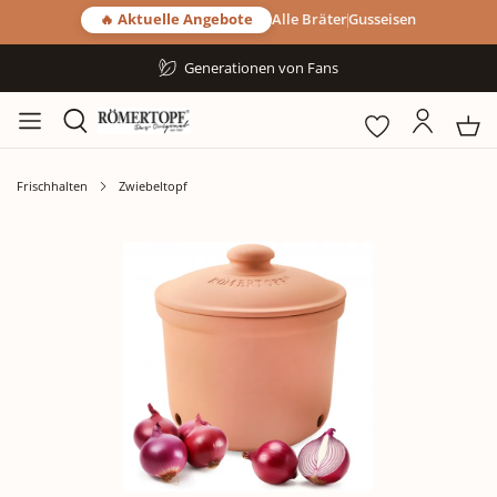
🔥 Aktuelle Angebote
Alle Bräter
Gusseisen
Generationen von Fans
Frischhalten
Zwiebeltopf
Bildergalerie überspringen