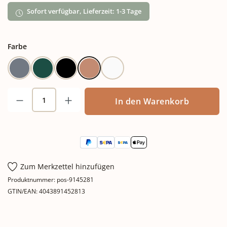
Sofort verfügbar, Lieferzeit: 1-3 Tage
auswählen
Farbe
Blaugrau
Grün
Schwarz
Terracotta
Weiß
Produkt Anzahl: Gib den gewünschten Wert
In den Warenkorb
Zum Merkzettel hinzufügen
Produktnummer:
pos-9145281
GTIN/EAN:
4043891452813