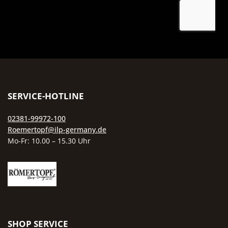
verzichtet werden, da der poröse
Knoblauchtopf MINI eines d
Ton Aromen aufnehmen kann.
platzsparendsten Produkte 
Wer den Vorrat erweitern möchte,
Frischhalte-Serie. Er passt a
findet im Bereich Frischhalten
jede Arbeitsplatte, in jede
weitere passende Töpfe für Brot,
Gewürzregal und in jeden
Kartoffeln und Co. aus derselben
Küchenschrank – auch in
Material-Welt.
modernen Stadtwohnungen 
wenig Stauraum. Trotz sein
kompakten Größe ist er ei
SERVICE-HOTLINE
dekorativer Hingucker, der 
natürliche Materialität vo
02381-99972-100
Naturton mit klarem, zeitlo
Roemertopf@ilp-germany.de
Design verbindet. Pflegeleic
Mo-Fr: 10.00 – 15.30 Uhr
und langlebig Der Knoblauch
MINI ist spülmaschinenfest 
kann problemlos im normal
Programm gereinigt werden. 
die alltägliche Pflege reicht 
den Topf mit warmem Wass
auszuspülen und gründlic
SHOP SERVICE
trocknen zu lassen. Auf Spülmi