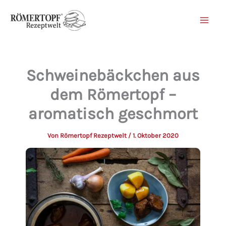
Zum
Inhalt
springen
Schweinebäckchen aus
dem Römertopf –
aromatisch geschmort
Von
Römertopf Rezeptwelt
/
1. Oktober 2020