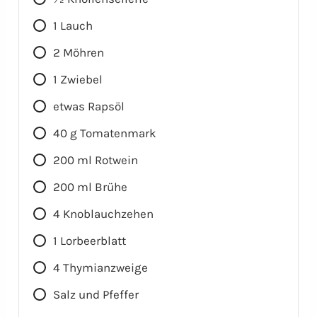
1
Lauch
2
Möhren
1
Zwiebel
etwas Rapsöl
40
g
Tomatenmark
200
ml
Rotwein
200
ml
Brühe
4
Knoblauchzehen
1
Lorbeerblatt
4
Thymianzweige
Salz und Pfeffer