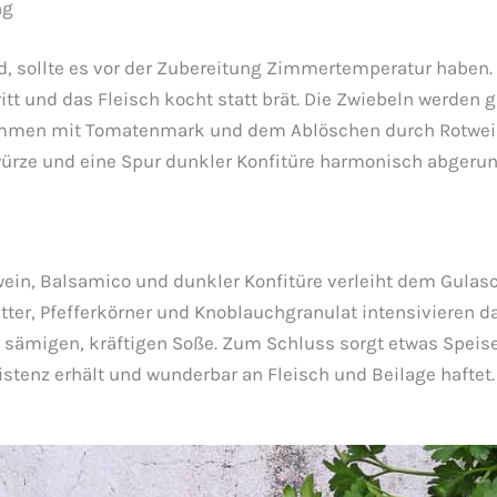
ng
d, sollte es vor der Zubereitung Zimmertemperatur haben.
ritt und das Fleisch kocht statt brät. Die Zwiebeln werden 
mmen mit Tomatenmark und dem Ablöschen durch Rotwein 
ürze und eine Spur dunkler Konfitüre harmonisch abgerun
ein, Balsamico und dunkler Konfitüre verleiht dem Gula
ätter, Pfefferkörner und Knoblauchgranulat intensivieren
er sämigen, kräftigen Soße. Zum Schluss sorgt etwas Speise
stenz erhält und wunderbar an Fleisch und Beilage haftet.