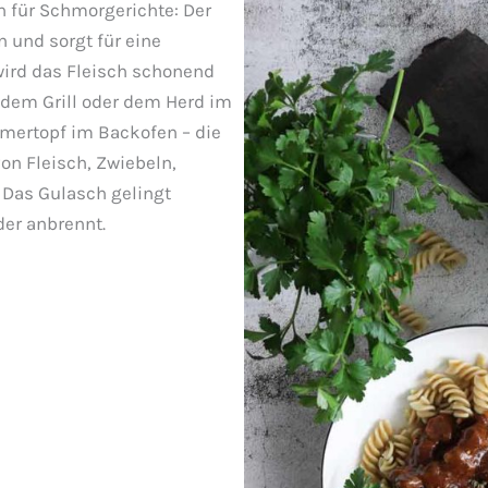
n für Schmorgerichte: Der
n und sorgt für eine
wird das Fleisch schonend
f dem Grill oder dem Herd im
mertopf im Backofen – die
on Fleisch, Zwiebeln,
 Das Gulasch gelingt
der anbrennt.