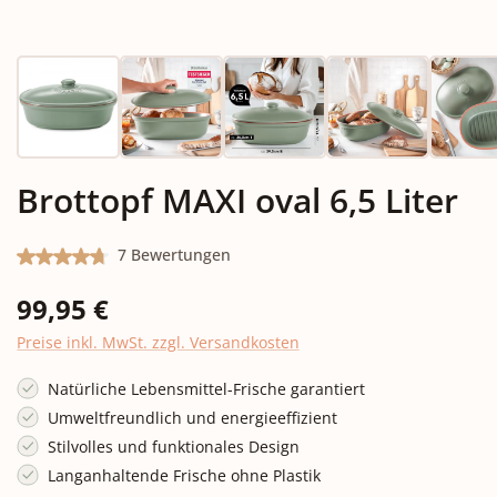
Brottopf MAXI oval 6,5 Liter
Durchschnittliche Bewertung von 4.86 von 5 Sternen
7 Bewertungen
Regulärer Preis:
99,95 €
Preise inkl. MwSt. zzgl. Versandkosten
Natürliche Lebensmittel-Frische garantiert
Umweltfreundlich und energieeffizient
Stilvolles und funktionales Design
Langanhaltende Frische ohne Plastik