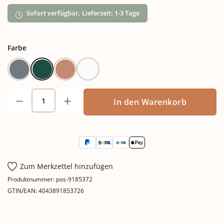
Sofort verfügbar, Lieferzeit: 1-3 Tage
auswählen
Farbe
Blaugrau
Grün
Terracotta
Weiß
Produkt Anzahl: Gib den gewünschten Wert
In den Warenkorb
Zum Merkzettel hinzufügen
Produktnummer:
pos-9185372
GTIN/EAN:
4043891853726