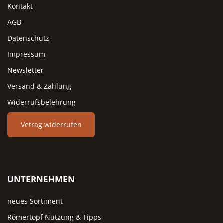
hellen Räumen, Grün greift den
Das Set ist in fünf Farbvaria
Kontakt
Trend zu natürlichen Erdtönen
erhältlich – alle drei Töpfe 
AGB
auf.
derselben Farbe. Terracotta p
zu rustikalen Landhausküch
Datenschutz
Blaugrau und Schwarz zu
Impressum
modernen Designküchen, W
zu nordisch-hellen Räumen,
Newsletter
Grün greift den Trend zu
Versand & Zahlung
natürlichen Erdtönen auf. 
Widerrufsbelehrung
einzelne Töpfe in
unterschiedlichen Farben
kombinieren möchte, findet 
Vetrag widerrufen
auch separat in den jeweili
Produktseiten.
UNTERNEHMEN
neues Sortiment
Römertopf Nutzung & Tipps