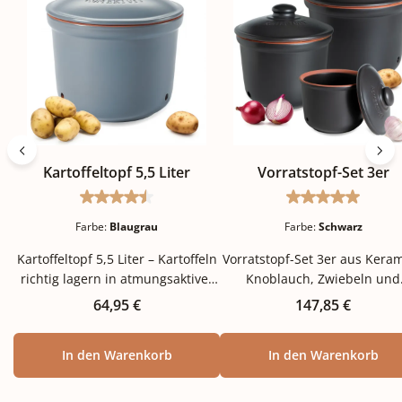
Kartoffeltopf 5,5 Liter
Vorratstopf-Set 3er
Durchschnittliche Bewertung von 4.5 von 5 St
Durchschnitt
Farbe:
Blaugrau
Farbe:
Schwarz
Kartoffeltopf 5,5 Liter – Kartoffeln
Vorratstopf-Set 3er aus Keram
richtig lagern in atmungsaktiver
Knoblauch, Zwiebeln und
Keramik Kartoffeln gehören in
Kartoffeln natürlich lagern D
Regulärer Preis:
Regulärer Preis:
64,95 €
147,85 €
jeden Haushalt – aber kaum ein
der wichtigsten
Lebensmittel verdirbt so schnell,
Grundnahrungsmittel in jed
In den Warenkorb
In den Warenkorb
wenn es falsch gelagert wird. In
Küche – Knoblauch, Zwiebeln
der Plastiktüte bilden sich Keime,
Kartoffeln – brauchen
im Licht werden die Knollen grün
unterschiedliche