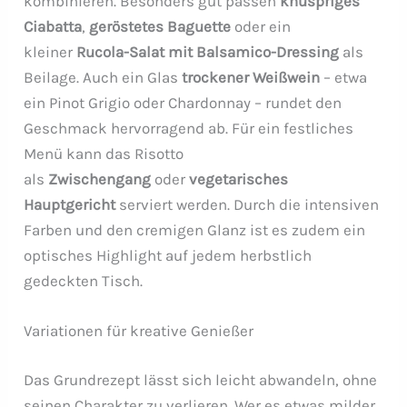
kombinieren. Besonders gut passen
knuspriges
Ciabatta
,
geröstetes Baguette
oder ein
kleiner
Rucola-Salat mit Balsamico-Dressing
als
Beilage. Auch ein Glas
trockener Weißwein
– etwa
ein Pinot Grigio oder Chardonnay – rundet den
Geschmack hervorragend ab. Für ein festliches
Menü kann das Risotto
als
Zwischengang
oder
vegetarisches
Hauptgericht
serviert werden. Durch die intensiven
Farben und den cremigen Glanz ist es zudem ein
optisches Highlight auf jedem herbstlich
gedeckten Tisch.
Variationen für kreative Genießer
Das Grundrezept lässt sich leicht abwandeln, ohne
seinen Charakter zu verlieren. Wer es etwas milder