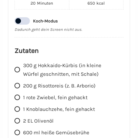
20
Minuten
650
kcal
Koch-Modus
Dadurch geht dein Screen nicht aus.
Zutaten
300
g
Hokkaido-Kürbis (in kleine
Würfel geschnitten, mit Schale)
200
g
Risottoreis (z. B. Arborio)
1
rote Zwiebel, fein gehackt
1
Knoblauchzehe, fein gehackt
2
EL
Olivenöl
600
ml
heiße Gemüsebrühe