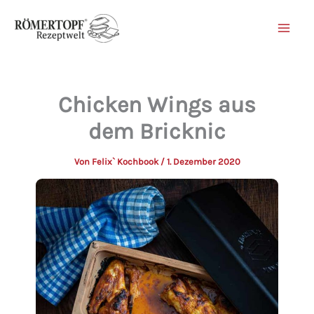
Zum
Inhalt
springen
Chicken Wings aus
dem Bricknic
Von
Felix` Kochbook
/
1. Dezember 2020