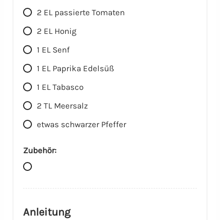
2 EL passierte Tomaten
2 EL Honig
1 EL Senf
1 EL Paprika Edelsüß
1 EL Tabasco
2 TL Meersalz
etwas schwarzer Pfeffer
Zubehör:
Anleitung