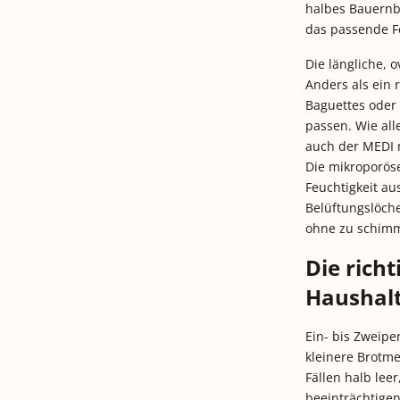
halbes Bauernbr
das passende F
Die längliche, 
Anders als ein 
Baguettes oder 
passen. Wie all
auch der MEDI 
Die mikroporös
Feuchtigkeit au
Belüftungslöche
ohne zu schimm
Die richt
Haushal
Ein- bis Zweip
kleinere Brotme
Fällen halb leer
beeinträchtigen