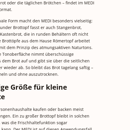
ot oder die täglichen Brötchen – findet im MEDI
ormat.
ovale Form macht den MEDI besonders vielseitig:
runder Brottopf fasst er auch Stangenbrot,
Kastenbrot, die in runden Behältern oft nicht
e Brottöpfe aus dem Hause Römertopf arbeitet
mit dem Prinzip des atmungsaktiven Naturtons.
e Tonoberfläche nimmt überschüssige
s dem Brot auf und gibt sie über die seitlichen
r wieder ab. So bleibt das Brot tagelang saftig –
eln und ohne auszutrocknen.
ige Größe für kleine
te
ersonenhaushalte kaufen oder backen meist
ngen. Ein zu großer Brottopf bleibt in solchen
, was die Frischhaltefunktion sogar
 kann. Der MEDI ist auf diesen Anwendungsfall