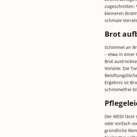
zugeschnitten:
kleineren Brot
schmale Vorrats
Brot au
Schimmel an Bro
– etwa in einer 
Brot austrockne
Vorteile: Die To
Belüftungslöche
Ergebnis ist Bro
schimmelfrei bl
Pflegele
Der MEDI lässt 
oder einfach v
gründliche Rein