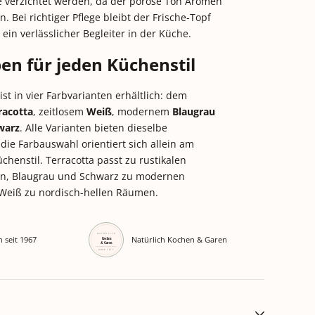
te verzichtet werden, da der poröse Ton Aromen
 Bei richtiger Pflege bleibt der Frische-Topf
 ein verlässlicher Begleiter in der Küche.
ben für jeden Küchenstil
st in vier Farbvarianten erhältlich: dem
racotta
, zeitlosem
Weiß
, modernem
Blaugrau
warz
. Alle Varianten bieten dieselbe
 die Farbauswahl orientiert sich allein am
chenstil. Terracotta passt zu rustikalen
n, Blaugrau und Schwarz zu modernen
Weiß zu nordisch-hellen Räumen.
n seit 1967
Natürlich Kochen & Garen