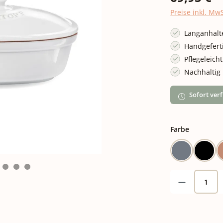
Preise inkl. Mw
Langanhalte
Handgefert
Pflegeleich
Nachhaltig
Sofort verf
auswähle
Farbe
Blaugrau
Schw
Produkt A