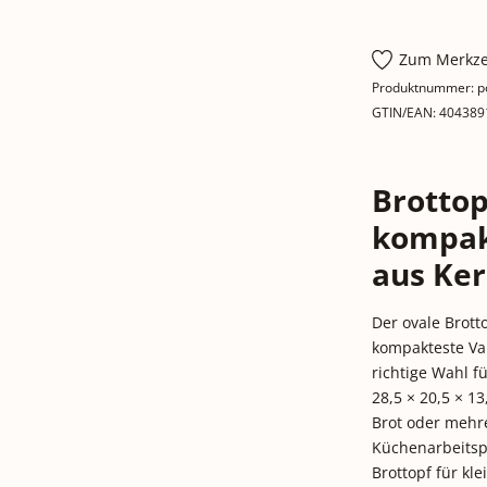
Zum Merkze
Produktnummer:
p
GTIN/EAN:
404389
Brottopf
kompak
aus Ke
Der ovale Brott
kompakteste Var
richtige Wahl f
28,5 × 20,5 × 13
Brot oder mehre
Küchenarbeitsp
Brottopf für kl