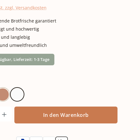
St. zzgl. Versandkosten
nde Brotfrische garantiert
igt und hochwertig
t und langlebig
 und umweltfreundlich
ügbar, Lieferzeit: 1-3 Tage
n
arz
Terracotta
Weiß
nzahl: Gib den gewünschten Wert ein od
In den Warenkorb