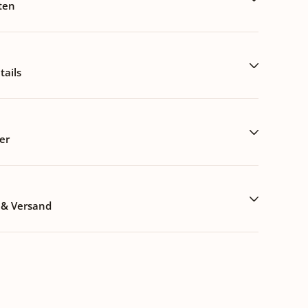
ten
ails
er
 & Versand