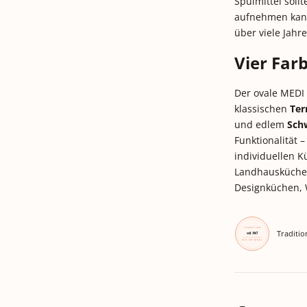
Spülmittel soll
aufnehmen kann.
über viele Jahre
Vier Far
Der ovale MEDI i
klassischen
Ter
und edlem
Sch
Funktionalität –
individuellen Kü
Landhausküche
Designküchen, 
Traditio