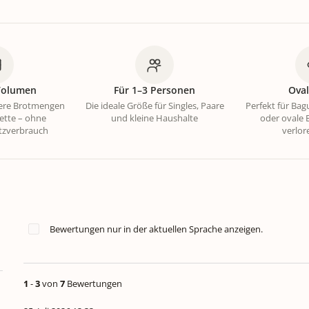
 Volumen
Für 1–3 Personen
Ova
nere Brotmengen
Die ideale Größe für Singles, Paare
Perfekt für Bag
ette – ohne
und kleine Haushalte
oder ovale B
tzverbrauch
verlor
Bewertungen nur in der aktuellen Sprache anzeigen.
1
-
3
von
7
Bewertungen