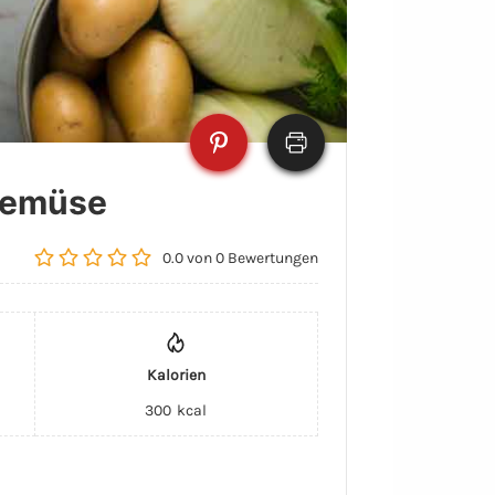
 Gemüse
0.0
von
0
Bewertungen
Kalorien
300
kcal