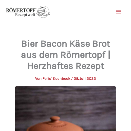
Zum
Inhalt
springen
Bier Bacon Käse Brot
aus dem Römertopf |
Herzhaftes Rezept
Von
Felix` Kochbook
/
25. Juli 2022