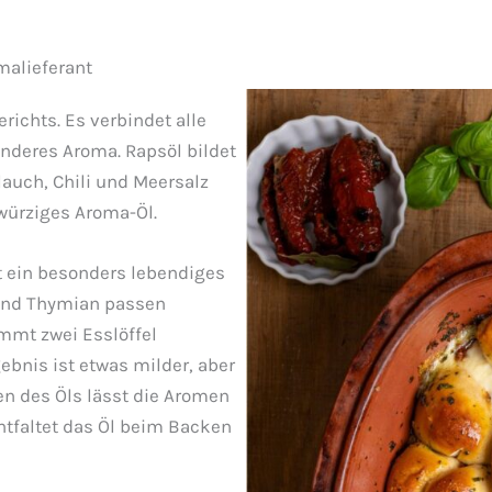
malieferant
richts. Es verbindet alle
onderes Aroma. Rapsöl bildet
lauch, Chili und Meersalz
würziges Aroma-Öl.
 ein besonders lebendiges
 und Thymian passen
mmt zwei Esslöffel
ebnis ist etwas milder, aber
n des Öls lässt die Aromen
ntfaltet das Öl beim Backen