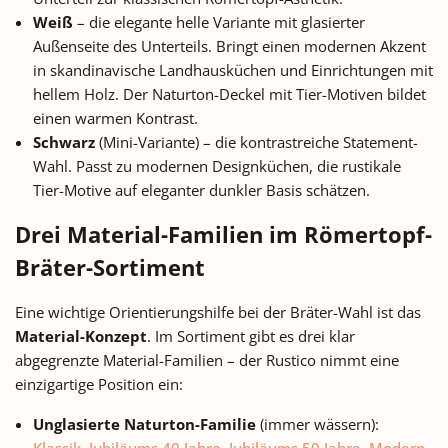
traditionelle Anwendungs-Gebiet
traditionelle Anwendungs-Ge
Weiß
– die elegante helle Variante mit glasierter
Aufläufe und Gratins in
Aufläufe und Gratins in
Außenseite des Unterteils. Bringt einen modernen Akzent
Familiengröße, 45-60 Minuten Die
Familiengröße, 45-60 Minuten
in skandinavische Landhausküchen und Einrichtungen mit
ovale Form ist besonders gut
ovale Form ist besonders g
hellem Holz. Der Naturton-Deckel mit Tier-Motiven bildet
geeignet für längere Bratenstücke
geeignet für längere Bratenst
und ganzes Geflügel – Speisen
und ganzes Geflügel – Spei
einen warmen Kontrast.
können von allen Seiten
können von allen Seiten
Schwarz
(Mini-Variante) – die kontrastreiche Statement-
gleichmäßig garen, ohne dass
gleichmäßig garen, ohne da
Wahl. Passt zu modernen Designküchen, die rustikale
Teile aus dem Topf herausragen.
Teile aus dem Topf herausra
Tier-Motive auf eleganter dunkler Basis schätzen.
Klassischer Tonbräter – mit dem
Klassischer Tonbräter – mit 
typischen Wässer-Prinzip Wie alle
typischen Wässer-Prinzip Wie 
Drei Material-Familien im Römertopf-
klassischen Römertopf-Bräter ist
klassischen Römertopf-Bräter
Bräter-Sortiment
der Jubiläums-Bräter innen
der Jubiläums-Bräter inne
unglasiert und wird vor jedem
unglasiert und wird vor jed
Eine wichtige Orientierungshilfe bei der Bräter-Wahl ist das
Gebrauch 10 Minuten in kaltes
Gebrauch 10 Minuten in kal
Material-Konzept
. Im Sortiment gibt es drei klar
Wasser gelegt. Das gespeicherte
Wasser gelegt. Das gespeiche
Wasser verdampft im heißen
Wasser verdampft im heiß
abgegrenzte Material-Familien – der Rustico nimmt eine
Backofen kontrolliert und erzeugt
Backofen kontrolliert und erz
einzigartige Position ein:
die typische Dampfphase, die
die typische Dampfphase, d
Unglasierte Naturton-Familie
(immer wässern):
Speisen besonders saftig macht.
Speisen besonders saftig ma
Diese Tonbäcker-Methode ist seit
Diese Tonbäcker-Methode ist 
Klassik
,
Jubiläums 40 Jahre
,
Jubiläums 50 Jahre
,
Modern