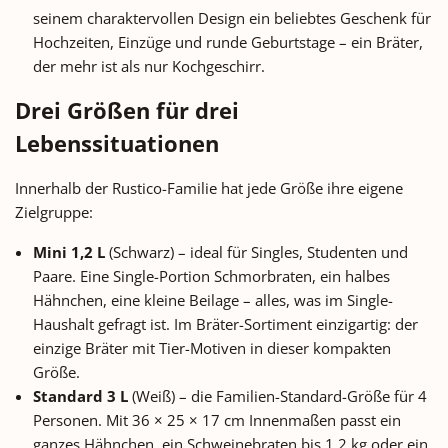
seinem charaktervollen Design ein beliebtes Geschenk für
Schmuck verstehen. Zwei Farben
Schmuck verstehen. Zwei Fa
Hochzeiten, Einzüge und runde Geburtstage – ein Bräter,
für unterschiedliche Küchenstile
für unterschiedliche Küchens
der mehr ist als nur Kochgeschirr.
Der Jubiläums-Bräter ist in zwei
Der Jubiläums-Bräter ist in z
Farbvarianten erhältlich:
Farbvarianten erhältlich:
Drei Größen für drei
Terracotta – die klassische,
Terracotta – die klassische
naturbelassene Optik des
naturbelassene Optik des
Lebenssituationen
Naturtons. Wärmt mit erdiger
Naturtons. Wärmt mit erdig
Tönung jede Küche und steht in
Tönung jede Küche und steht
Innerhalb der Rustico-Familie hat jede Größe ihre eigene
der unverwechselbaren Tradition
der unverwechselbaren Tradi
Zielgruppe:
aller Römertopf-Bräter seit 1967.
aller Römertopf-Bräter seit 1
Grün – die moderne Variante in
Grün – die moderne Variante
Mini 1,2 L
(Schwarz) – ideal für Singles, Studenten und
einem sanften, leicht olivgrünen
einem sanften, leicht olivgr
Paare. Eine Single-Portion Schmorbraten, ein halbes
Naturton. Bringt Frische in
Naturton. Bringt Frische i
Hähnchen, eine kleine Beilage – alles, was im Single-
moderne Landhausküchen und
moderne Landhausküchen 
Haushalt gefragt ist. Im Bräter-Sortiment einzigartig: der
fügt sich harmonisch in Küchen
fügt sich harmonisch in Küc
einzige Bräter mit Tier-Motiven in dieser kompakten
mit natürlichen Materialien wie
mit natürlichen Materialien 
Größe.
Holz, Leinen und Keramik ein.
Holz, Leinen und Keramik ei
Standard 3 L
(Weiß) – die Familien-Standard-Größe für 4
Beide Varianten haben die
Beide Varianten haben di
identische Funktion, dieselben
identische Funktion, diesel
Personen. Mit 36 × 25 × 17 cm Innenmaßen passt ein
Maße und Materialeigenschaften
Maße und Materialeigenscha
ganzes Hähnchen, ein Schweinebraten bis 1,2 kg oder ein