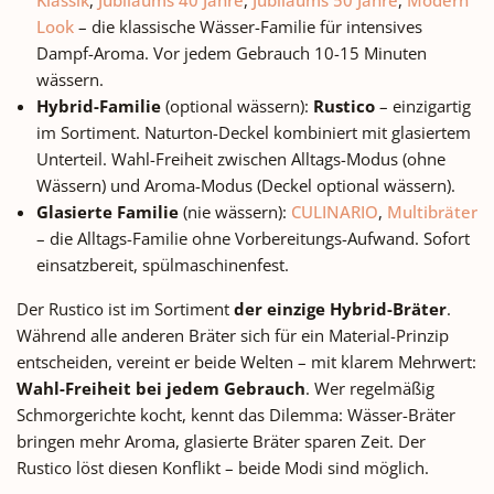
1967 das Geheimnis des
1967 das Geheimnis des
Look
– die klassische Wässer-Familie für intensives
Römertopfs – und der Grund,
Römertopfs – und der Grun
Dampf-Aroma. Vor jedem Gebrauch 10-15 Minuten
warum viele Bräter in deutschen
warum viele Bräter in deuts
wässern.
Haushalten seit Jahrzehnten
Haushalten seit Jahrzehnt
Hybrid-Familie
(optional wässern):
Rustico
– einzigartig
täglich im Einsatz sind. Wer einen
täglich im Einsatz sind. Wer e
im Sortiment. Naturton-Deckel kombiniert mit glasiertem
pflegeleichteren, glasierten
pflegeleichteren, glasierte
Unterteil. Wahl-Freiheit zwischen Alltags-Modus (ohne
Tonbräter sucht, findet im
Tonbräter sucht, findet im
Wässern) und Aroma-Modus (Deckel optional wässern).
Multibräter die moderne Alltags-
Multibräter die moderne Allt
Glasierte Familie
(nie wässern):
CULINARIO
,
Multibräter
Alternative.
Alternative.
– die Alltags-Familie ohne Vorbereitungs-Aufwand. Sofort
einsatzbereit, spülmaschinenfest.
Der Rustico ist im Sortiment
der einzige Hybrid-Bräter
.
Während alle anderen Bräter sich für ein Material-Prinzip
entscheiden, vereint er beide Welten – mit klarem Mehrwert:
Wahl-Freiheit bei jedem Gebrauch
. Wer regelmäßig
Schmorgerichte kocht, kennt das Dilemma: Wässer-Bräter
bringen mehr Aroma, glasierte Bräter sparen Zeit. Der
Rustico löst diesen Konflikt – beide Modi sind möglich.