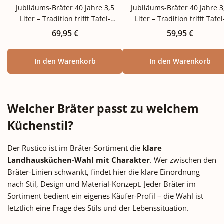
Jubiläums-Bräter 40 Jahre 3,5
Jubiläums-Bräter 40 Jahre 3
Liter – Tradition trifft Tafel-
Liter – Tradition trifft Tafel
Tradition Manche Bräter sind nur
Tradition Manche Bräter sind
Regulärer Preis:
Regulärer Preis
69,95 €
59,95 €
Werkzeuge. Andere sind
Werkzeuge. Andere sind
Erinnerungsstücke. Der
Erinnerungsstücke. Der
In den Warenkorb
In den Warenkorb
Römertopf 40 Jahre Jubiläums-
Römertopf 40 Jahre Jubiläu
Bräter gehört zur zweiten
Bräter gehört zur zweiten
Kategorie: Geschaffen zum 40-
Kategorie: Geschaffen zum 
jährigen Bestehen der Marke,
jährigen Bestehen der Mark
Welcher Bräter passt zu welchem
bringt er die antike
bringt er die antike
Formensprache zurück, die den
Formensprache zurück, die 
Küchenstil?
klassischen Römertopf seit den
klassischen Römertopf seit 
1960er-Jahren ausmacht. Mit 3,5
1960er-Jahren ausmacht. Mit
Der Rustico ist im Bräter-Sortiment die
klare
Litern Volumen für 4-6 Personen,
Litern Volumen für 4-6 Perso
Landhausküchen-Wahl mit Charakter
. Wer zwischen den
in zwei Farb-Varianten erhältlich –
in zwei Farb-Varianten erhältl
Bräter-Linien schwankt, findet hier die klare Einordnung
dem traditionellen Terracotta und
dem traditionellen Terracotta
nach Stil, Design und Material-Konzept. Jeder Bräter im
dem modernen Grün – verbindet
dem modernen Grün – verbi
er Sammler-Charakter mit
er Sammler-Charakter mit
Sortiment bedient ein eigenes Käufer-Profil – die Wahl ist
alltagstauglicher Familien-Größe.
alltagstauglicher Familien-Gr
letztlich eine Frage des Stils und der Lebenssituation.
Antike Verzierungen – das
Antike Verzierungen – das