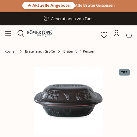
🔥 Aktuelle Angebote
Alle Bräter
Gusseisen
Generationen von Fans
Kochen
Bräter nach Größe
Bräter für 1 Person
Bildergalerie überspringen
TIPP