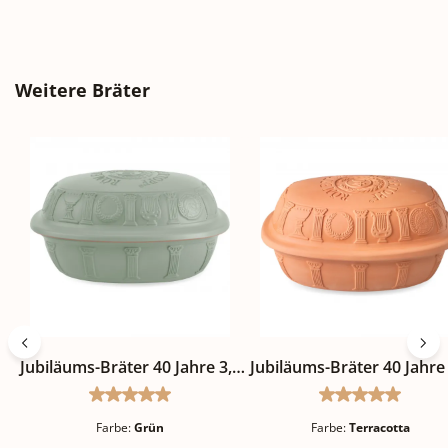
Produktgalerie überspringen
Weitere Bräter
Jubiläums-Bräter 40 Jahre 3,5
Jubiläums-Bräter 40 Jahre 
Liter
Liter
Durchschnittliche Bewertung von 5 von 5 Ste
Durchschnitt
Farbe:
Grün
Farbe:
Terracotta