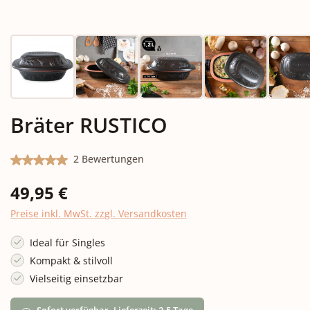
Bräter RUSTICO
Durchschnittliche Bewertung von 5 von 5 Sternen
2 Bewertungen
Regulärer Preis:
49,95 €
Preise inkl. MwSt. zzgl. Versandkosten
Ideal für Singles
Kompakt & stilvoll
Vielseitig einsetzbar