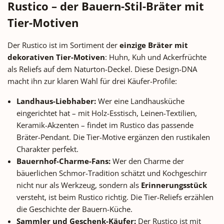
Rustico – der Bauern-Stil-Bräter mit
markante Jubiläums-Design Was
markante Jubiläums-Design 
den Jubiläums-Bräter auf den
den Jubiläums-Bräter auf d
Tier-Motiven
ersten Blick erkennbar macht,
ersten Blick erkennbar mach
sind die liebevoll gestalteten
sind die liebevoll gestaltet
Der Rustico ist im Sortiment der
einzige Bräter mit
Reliefs auf der Außenseite: Eine
Reliefs auf der Außenseite: E
dekorativen Tier-Motiven
: Huhn, Kuh und Ackerfrüchte
Lyra (antikes Saiteninstrument),
Lyra (antikes Saiteninstrumen
als Reliefs auf dem Naturton-Deckel. Diese Design-DNA
eine korinthische Säule und das
eine korinthische Säule und 
macht ihn zur klaren Wahl für drei Käufer-Profile:
Portrait eines römischen Kaisers
Portrait eines römischen Kai
wechseln sich regelmäßig ab –
wechseln sich regelmäßig a
Landhaus-Liebhaber:
Wer eine Landhausküche
eine direkte Anspielung auf den
eine direkte Anspielung auf 
eingerichtet hat – mit Holz-Esstisch, Leinen-Textilien,
Brand-Namen Römertopf. Auf
Brand-Namen Römertopf. A
Keramik-Akzenten – findet im Rustico das passende
dem Deckel prangt eine
dem Deckel prangt eine
lorbeerumkränzte „40", die das
lorbeerumkränzte „40", die 
Bräter-Pendant. Die Tier-Motive ergänzen den rustikalen
Jubiläum würdigt. Diese
Jubiläum würdigt. Diese
Charakter perfekt.
Verzierungen machen den Bräter
Verzierungen machen den Br
Bauernhof-Charme-Fans:
Wer den Charme der
nicht nur funktional, sondern zu
nicht nur funktional, sonder
bäuerlichen Schmor-Tradition schätzt und Kochgeschirr
einem Hingucker auf der Festtafel
einem Hingucker auf der Festt
nicht nur als Werkzeug, sondern als
Erinnerungsstück
– passend für klassische
– passend für klassische
versteht, ist beim Rustico richtig. Die Tier-Reliefs erzählen
Esszimmer, Landhausküchen und
Esszimmer, Landhausküchen
die Geschichte der Bauern-Küche.
alle, die hochwertiges
alle, die hochwertiges
Sammler und Geschenk-Käufer:
Der Rustico ist mit
Kochgeschirr auch als Tafel-
Kochgeschirr auch als Tafe