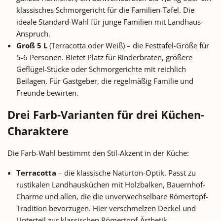
– die Wahl ist allein eine Stilfrage.
– die Wahl ist allein eine Stilf
klassisches Schmorgericht für die Familien-Tafel. Die
Für die klassischen Sonntags- und
Für die klassischen Sonntags-
ideale Standard-Wahl für junge Familien mit Landhaus-
Festtags-Gerichte Mit
Festtags-Gerichte Mit
Anspruch.
Innenmaßen von 36 × 26 × 18
Innenmaßen von 36 × 26 × 
Groß 5 L
(Terracotta oder Weiß) – die Festtafel-Größe für
Zentimetern und 3,5 Litern
Zentimetern und 3,5 Liter
5-6 Personen. Bietet Platz für Rinderbraten, größere
Volumen ist der Jubiläums-Bräter
Volumen ist der Jubiläums-Br
Geflügel-Stücke oder Schmorgerichte mit reichlich
optimal für 4-6 Personen-Gerichte
optimal für 4-6 Personen-Geri
Beilagen. Für Gastgeber, die regelmäßig Familie und
ausgelegt: Ganzes Hähnchen für
ausgelegt: Ganzes Hähnchen 
Freunde bewirten.
3-4 Personen mit Beilagen, 60-75
3-4 Personen mit Beilagen, 6
Minuten bei 200 °C Pute oder
Minuten bei 200 °C Pute od
Drei Farb-Varianten für drei Küchen-
Putenbrust als alternatives
Putenbrust als alternative
Festtags-Geflügel Schweinebraten
Festtags-Geflügel Schweinebr
Charaktere
mit Schwarte bis 1,5 kg, 90-110
mit Schwarte bis 1,5 kg, 90-
Minuten bei 180 °C Rinderbraten
Minuten bei 180 °C Rinderbr
Die Farb-Wahl bestimmt den Stil-Akzent in der Küche:
oder Tafelspitz bis 1 kg, 2-3
oder Tafelspitz bis 1 kg, 2-
Stunden bei 150 °C niedrige
Stunden bei 150 °C niedrig
Terracotta
– die klassische Naturton-Optik. Passt zu
Temperatur Gänsekeulen als
Temperatur Gänsekeulen a
rustikalen Landhausküchen mit Holzbalken, Bauernhof-
kompaktere Festtags-Alternative
kompaktere Festtags-Alternat
Charme und allen, die die unverwechselbare Römertopf-
zur ganzen Gans Schmorgerichte,
zur ganzen Gans Schmorgeric
Tradition bevorzugen. Hier verschmelzen Deckel und
Gulasch und Rouladen – das
Gulasch und Rouladen – d
Unterteil zur klassischen Römertopf-Ästhetik.