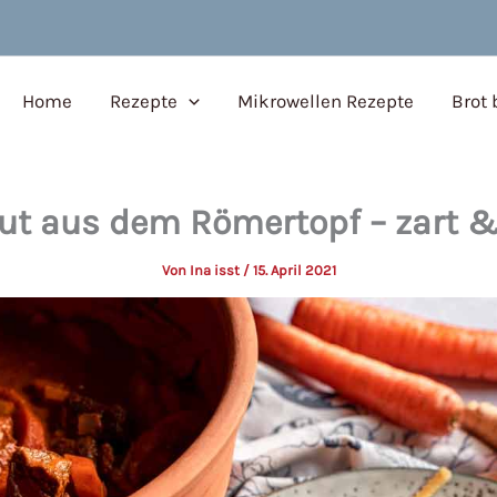
Home
Rezepte
Mikrowellen Rezepte
Brot
ut aus dem Römertopf – zart 
Von
Ina isst
/
15. April 2021