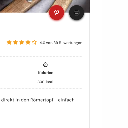
4.0
von
39
Bewertungen
Kalorien
300
kcal
direkt in den Römertopf – einfach