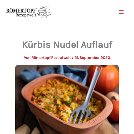
Zum
Inhalt
springen
Kürbis Nudel Auflauf
Von
Römertopf Rezeptwelt
/
21. September 2020