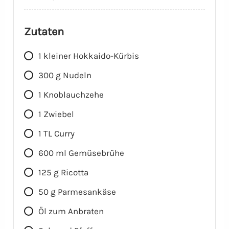
Zutaten
1
kleiner Hokkaido-Kürbis
300
g
Nudeln
1
Knoblauchzehe
1
Zwiebel
1
TL
Curry
600
ml
Gemüsebrühe
125
g
Ricotta
50
g
Parmesankäse
Öl zum Anbraten