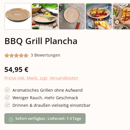
BBQ Grill Plancha
Durchschnittliche Bewertung von 5 von 5 Sternen
3 Bewertungen
Regulärer Preis:
54,95 €
Preise inkl. MwSt. zzgl. Versandkosten
Aromatisches Grillen ohne Aufwand
Weniger Rauch, mehr Geschmack
Drinnen & draußen vielseitig einsetzbar
Sofort verfügbar, Lieferzeit: 1-3 Tage