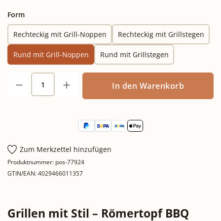
auswählen
Form
Rechteckig mit Grill-Noppen
Rechteckig mit Grillstegen
Rund mit Grill-Noppen
Rund mit Grillstegen
Produkt Anzahl: Gib den gewünschten Wert
In den Warenkorb
Zum Merkzettel hinzufügen
Produktnummer:
pos-77924
GTIN/EAN:
4029466011357
Grillen mit Stil – Römertopf BBQ