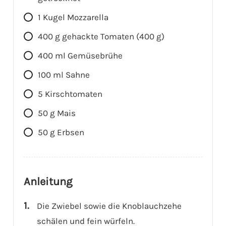
1
Kugel
Mozzarella
400
g
gehackte Tomaten (400 g)
400
ml
Gemüsebrühe
100
ml
Sahne
5
Kirschtomaten
50
g
Mais
50
g
Erbsen
Anleitung
Die Zwiebel sowie die Knoblauchzehe
schälen und fein würfeln.