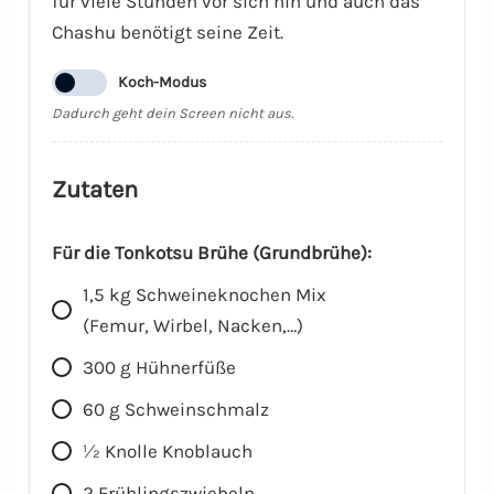
für viele Stunden vor sich hin und auch das
Chashu benötigt seine Zeit.
Koch-Modus
Dadurch geht dein Screen nicht aus.
Zutaten
Für die Tonkotsu Brühe (Grundbrühe):
1,5 kg
Schweineknochen Mix
(Femur, Wirbel, Nacken,…)
300
g
Hühnerfüße
60
g
Schweinschmalz
1⁄2
Knolle
Knoblauch
2
Frühlingszwiebeln