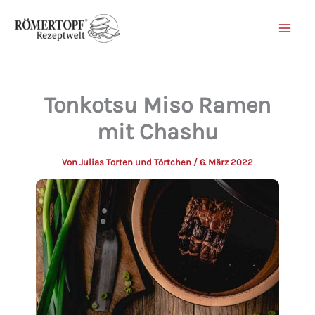
Zum
Inhalt
springen
Tonkotsu Miso Ramen
mit Chashu
Von
Julias Torten und Törtchen
/
6. März 2022