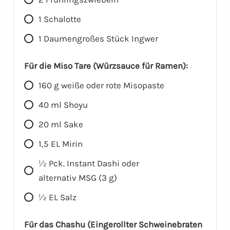
1
Schalotte
1
Daumengroßes Stück Ingwer
Für die Miso Tare (Würzsauce für Ramen):
160
g
weiße oder rote Misopaste
40
ml
Shoyu
20
ml
Sake
1,5
EL
Mirin
1⁄2
Pck.
Instant Dashi oder
alternativ MSG (3 g)
1⁄2
EL
Salz
Für das Chashu (Eingerollter Schweinebraten