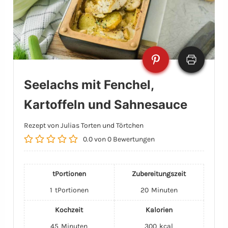
Seelachs mit Fenchel,
Kartoffeln und Sahnesauce
Rezept von Julias Torten und Törtchen
0.0
von
0
Bewertungen
tPortionen
Zubereitungszeit
1
tPortionen
20
Minuten
Kochzeit
Kalorien
45
Minuten
300
kcal