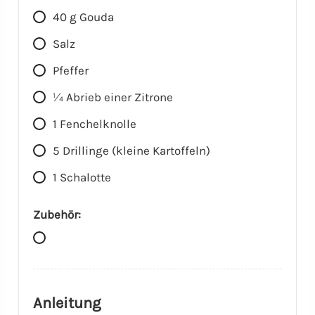
40
g
Gouda
Salz
Pfeffer
1⁄4
Abrieb einer Zitrone
1
Fenchelknolle
5
Drillinge (kleine Kartoffeln)
1
Schalotte
Zubehör:
Anleitung