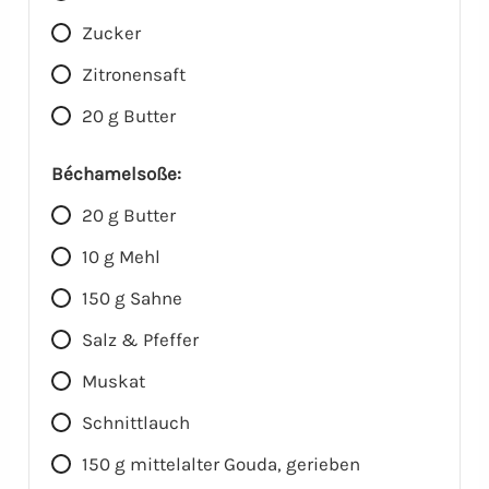
Zucker
Zitronensaft
20
g
Butter
Béchamelsoße:
20
g
Butter
10
g
Mehl
150
g
Sahne
Salz & Pfeffer
Muskat
Schnittlauch
150
g
mittelalter Gouda, gerieben