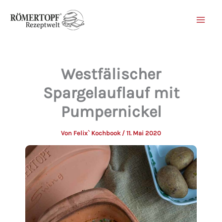
Zum
Inhalt
springen
Westfälischer
Spargelauflauf mit
Pumpernickel
Von
Felix` Kochbook
/
11. Mai 2020