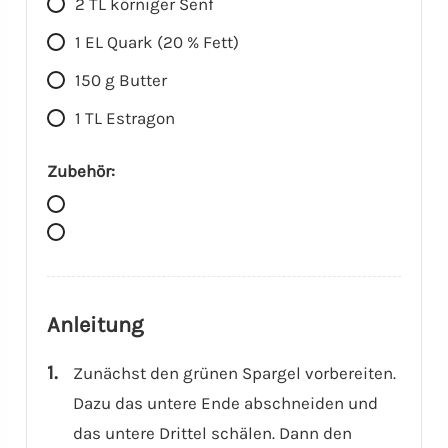
2
TL
körniger Senf
1
EL
Quark (20 % Fett)
150
g
Butter
1
TL
Estragon
Zubehör:
Anleitung
Zunächst den grünen Spargel vorbereiten.
Dazu das untere Ende abschneiden und
das untere Drittel schälen. Dann den