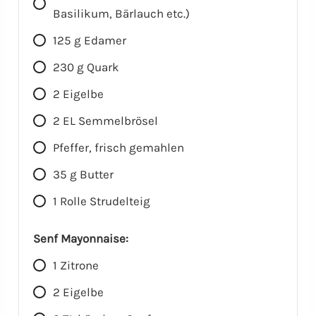
Basilikum, Bärlauch etc.)
125
g
Edamer
230
g
Quark
2
Eigelbe
2
EL
Semmelbrösel
Pfeffer, frisch gemahlen
35
g
Butter
1
Rolle
Strudelteig
Senf Mayonnaise:
1
Zitrone
2
Eigelbe