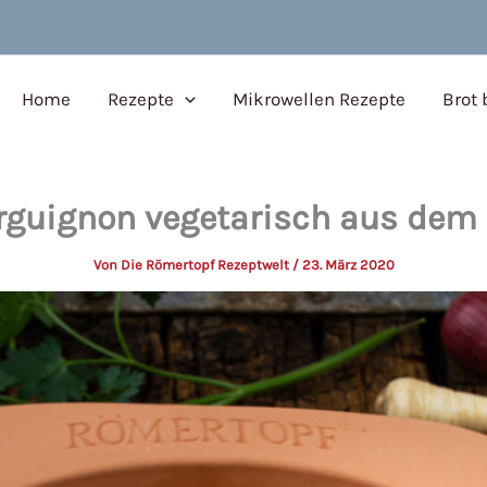
Home
Rezepte
Mikrowellen Rezepte
Brot
rguignon vegetarisch aus dem
Von
Die Römertopf Rezeptwelt
/
23. März 2020