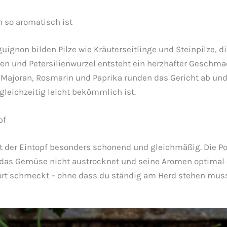
 so aromatisch ist
ignon bilden Pilze wie Kräuterseitlinge und Steinpilze, d
nd Petersilienwurzel entsteht ein herzhafter Geschmack,
ajoran, Rosmarin und Paprika runden das Gericht ab und v
 gleichzeitig leicht bekömmlich ist.
pf
t der Eintopf besonders schonend und gleichmäßig. Die P
s Gemüse nicht austrocknet und seine Aromen optimal ent
ort schmeckt – ohne dass du ständig am Herd stehen muss