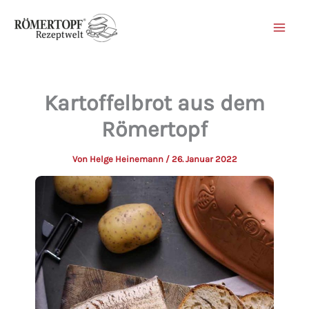
Zum
Inhalt
springen
Kartoffelbrot aus dem
Römertopf
Von
Helge Heinemann
/
26. Januar 2022